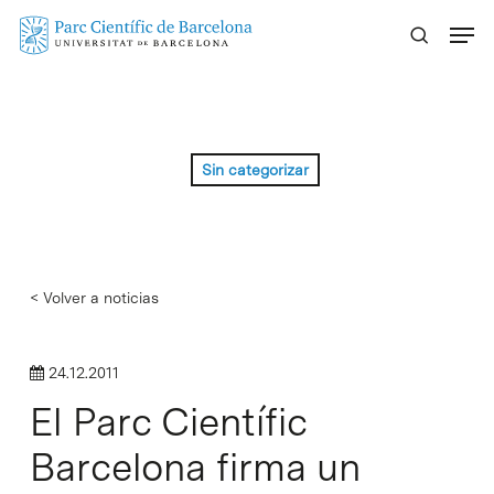
Skip
Menu
to
main
content
Sin categorizar
< Volver a noticias
24.12.2011
El Parc Científic
Barcelona firma un