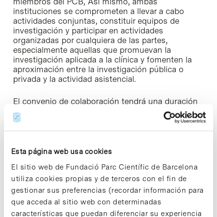
miembros del PCB, Así mismo, ambas
instituciones se comprometen a llevar a cabo
actividades conjuntas, constituir equipos de
investigación y participar en actividades
organizadas por cualquiera de las partes,
especialmente aquellas que promuevan la
investigación aplicada a la clínica y fomenten la
aproximación entre la investigación pública o
privada y la actividad asistencial.
El convenio de colaboración tendrá una duración
de cuatro años desde el momento de la firma. El
desarrollo de los pactos se establecerá a partir de
una programación anual. Una comisión de
seguimiento formada por representantes de cada
una de las entidades firmantes se encargará de
Esta página web usa cookies
proponer las actividades que se quieren impulsar
El sitio web de Fundació Parc Científic de Barcelona
utiliza cookies propias y de terceros con el fin de
gestionar sus preferencias (recordar información para
que acceda al sitio web con determinadas
características que puedan diferenciar su experiencia