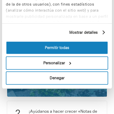
Share
Share
de la de otros usuarios), con fines estadísticos
(analizar cómo interactúa con el sitio web) y para
mostrarle publicidad personalizada en base a un perfil
elaborado a partir de sus hábitos de navegación (por
ejemplo, páginas visitadas). Para obtener más
Mostrar detalles
Noticias más vistas
información sobre las cookies puede consultar
la Política de cookies del sitio web.
Permitir todas
Personalizar
Los proyectos colectivos son
enriquecedores. ¡Participa y haz
Denegar
crecer la Sostenibilidad en el PCB!
9 de septiembre de 2025
¡Ayúdanos a hacer crecer «Notas de