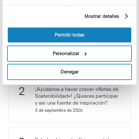
elaborado a partir de sus hábitos de navegación (por
ejemplo, páginas visitadas). Para obtener más
Mostrar detalles
información sobre las cookies puede consultar
la Política de cookies del sitio web.
Permitir todas
Los proyectos colectivos son
enriquecedores. ¡Participa y haz
crecer la Sostenibilidad en el PCB!
Personalizar
9 de septiembre de 2025
Denegar
¡Ayúdanos a hacer crecer «Notas de
Sostenibilidad»! ¿Quieres participar
y ser una fuente de inspiración?
3 de septiembre de 2025