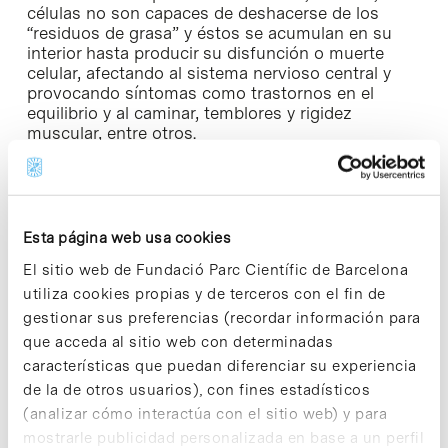
células no son capaces de deshacerse de los
“residuos de grasa” y éstos se acumulan en su
interior hasta producir su disfunción o muerte
celular, afectando al sistema nervioso central y
provocando síntomas como trastornos en el
equilibrio y al caminar, temblores y rigidez
muscular, entre otros.
► Más información:
Web del IBEC [+]
Esta página web usa cookies
El sitio web de Fundació Parc Científic de Barcelona
utiliza cookies propias y de terceros con el fin de
Share
Share
gestionar sus preferencias (recordar información para
que acceda al sitio web con determinadas
características que puedan diferenciar su experiencia
de la de otros usuarios), con fines estadísticos
(analizar cómo interactúa con el sitio web) y para
Noticias más vistas
mostrarle publicidad personalizada en base a un perfil