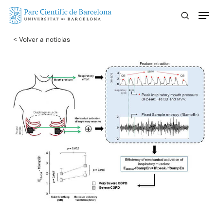
Skip
Menu
to
main
< Volver a noticias
content