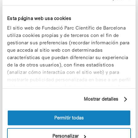
respiración tranquila.
Los investigadores confían que su contribución
Esta página web usa cookies
puede ser una herramienta muy útil para evaluar la
El sitio web de Fundació Parc Científic de Barcelona
progresión de la EPOC, y que podría proporcionar
información valiosa sobre el efecto de los
utiliza cookies propias y de terceros con el fin de
tratamientos.
gestionar sus preferencias (recordar información para
que acceda al sitio web con determinadas
características que puedan diferenciar su experiencia
de la de otros usuarios), con fines estadísticos
Más información en la
página web del IBEC
.
(analizar cómo interactúa con el sitio web) y para
mostrarle publicidad personalizada en base a un perfil
elaborado a partir de sus hábitos de navegación (por
ejemplo, páginas visitadas). Para obtener más
Mostrar detalles
información sobre las cookies puede consultar
la Política de cookies del sitio web.
Permitir todas
Share
Share
Personalizar