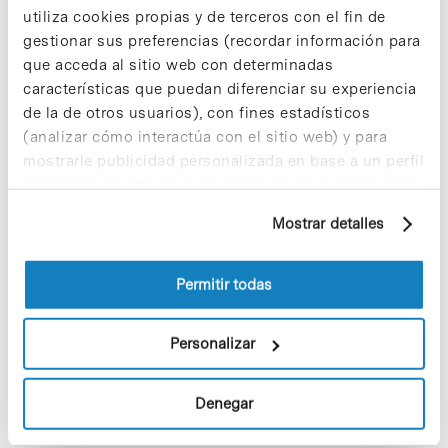
utiliza cookies propias y de terceros con el fin de
Los proyectos colectivos son
gestionar sus preferencias (recordar información para
enriquecedores. ¡Participa y haz
crecer la Sostenibilidad en el PCB!
que acceda al sitio web con determinadas
características que puedan diferenciar su experiencia
9 de septiembre de 2025
de la de otros usuarios), con fines estadísticos
(analizar cómo interactúa con el sitio web) y para
mostrarle publicidad personalizada en base a un perfil
¡Ayúdanos a hacer crecer «Notas de
elaborado a partir de sus hábitos de navegación (por
Sostenibilidad»! ¿Quieres participar
ejemplo, páginas visitadas). Para obtener más
Mostrar detalles
y ser una fuente de inspiración?
información sobre las cookies puede consultar
3 de septiembre de 2025
la Política de cookies del sitio web.
Permitir todas
Personalizar
Salud es bienestar físico, mental y
social
11 de febrero de 2026
Denegar