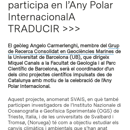
participa en l’Any Polar
InternacionalA
TRADUCIR >>>
El geòleg Angelo Carmerlenghi, membre del
Grup
de Recerca Consolidat en Geociències Marines
de
la Universitat de Barcelona (UB), que dirigeix
Miquel Canals a la Facultat de Geologia i al Parc
Científic de Barcelona, serà el coordinador d'un
dels cinc projectes científics impulsats des de
Catalunya amb motiu de la celebració de l'Any
Polar Internacional.
Aquest projecte, anomenat SVAIS, en què també
participen investigadors de l’Instituto Nazionale di
Oceanografia e Geofisica Sperimentale (OGS) de
Trieste, Italia, i de les universitats de Svalbard i
Tromsø, (Noruega) té com a objectiu estudiar els
canvis climàtics i ambientals que s’han anat