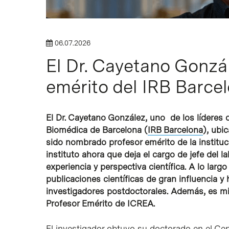
Intro para buscar o ESC per cerrar
06.07.2026
El Dr. Cayetano Gonzá
emérito del IRB Barce
El Dr. Cayetano González, uno de los líderes 
Biomédica de Barcelona (
IRB Barcelona
), ubi
sido nombrado profesor emérito de la instituc
instituto ahora que deja el cargo de jefe del l
experiencia y perspectiva científica. A lo largo
publicaciones científicas de gran influencia
investigadores postdoctorales. Además, es 
Profesor Emérito de ICREA.
El investigador obtuvo su doctorado en el Cen