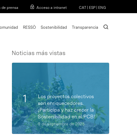
Menu
a de prensa
Acceso a intranet
CAT
|
ESP
|
ENG
search
omunidad
RESSÒ
Sostenibilidad
Transparencia
Noticias más vistas
Los proyectos colectivos
son enriquecedores.
¡Participa y haz crecer la
Sostenibilidad en el PCB!
9 de septiembre de 2025