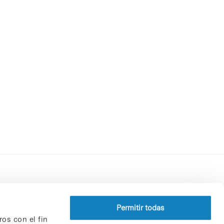
Perfil del contratante
Política de privacidad
Permitir todas
ros con el fin
Aviso Legal