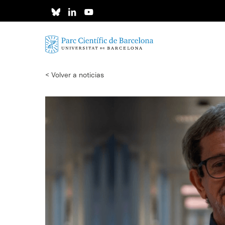
Skip
to
main
content
< Volver a noticias