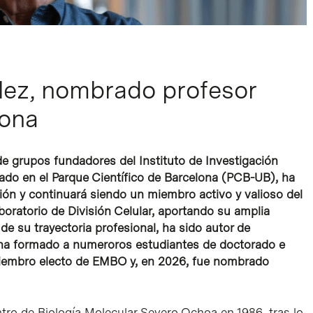
lez, nombrado profesor
lona
de grupos fundadores del Instituto de Investigación
cado en el Parque Científico de Barcelona (PCB-UB), ha
ión y continuará siendo un miembro activo y valioso del
aboratorio de División Celular, aportando su amplia
 de su trayectoria profesional, ha sido autor de
 y ha formado a numeroros estudiantes de doctorado e
miembro electo de EMBO y, en 2026, fue nombrado
tro de Biología Molecular Severo Ochoa en 1986, tras lo