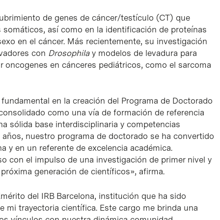
cubrimiento de genes de cáncer/testículo (CT) que
 somáticos, así como en la identificación de proteínas
 sexo en el cáncer. Más recientemente, su investigación
ovadores con
Drosophila
y modelos de levadura para
por oncogenes en cánceres pediátricos, como el sarcoma
undamental en la creación del Programa de Doctorado
 consolidado como una vía de formación de referencia
na sólida base interdisciplinaria y competencias
os años, nuestro programa de doctorado se ha convertido
na y en un referente de excelencia académica.
con el impulso de una investigación de primer nivel y
 próxima generación de científicos», afirma.
érito del IRB Barcelona, institución que ha sido
mi trayectoria científica. Este cargo me brinda una
hos vínculos con nuestra dinámica comunidad