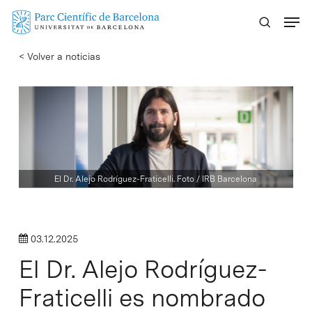
Skip
Menu
to
main
< Volver a noticias
content
El Dr. Alejo Rodríguez-Fraticelli. Foto / IRB Barcelona
03.12.2025
El Dr. Alejo Rodríguez-
Fraticelli es nombrado