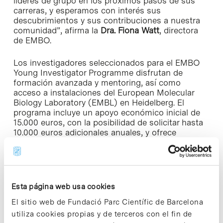
líderes de grupo en los próximos pasos de sus
carreras, y esperamos con interés sus
descubrimientos y sus contribuciones a nuestra
comunidad”, afirma la
Dra. Fiona Watt
, directora
de EMBO.
Los investigadores seleccionados para el EMBO
Young Investigator Programme disfrutan de
formación avanzada y mentoring, así como
acceso a instalaciones del European Molecular
Biology Laboratory (EMBL) en Heidelberg. El
programa incluye un apoyo económico inicial de
15.000 euros, con la posibilidad de solicitar hasta
10.000 euros adicionales anuales, y ofrece
múltiples oportunidades de networking, reuniones
científicas y participación activa en una
comunidad internacional altamente dinámica. Su
objetivo es impulsar carreras científicas
emergentes, promover la colaboración
Esta página web usa cookies
internacional y fomentar entornos de
investigación de excelencia.
El sitio web de Fundació Parc Científic de Barcelona
utiliza cookies propias y de terceros con el fin de