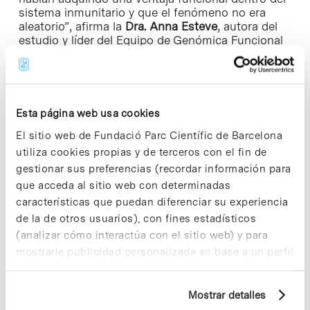
sistema inmunitario y que el fenómeno no era
aleatorio”, afirma la
Dra. Anna Esteve
, autora del
estudio y líder del
Equipo de Genómica Funcional
del CNAG
.
Este fenómeno se conoce como reversión
somática. En total, hasta el 20 % de los linfocitos
T de la sangre mostraban esta reversión genética.
Esta página web usa cookies
“En algún momento después del trasplante,
El sitio web de Fundació Parc Científic de Barcelona
surgieron estas mutaciones somáticas que
utiliza cookies propias y de terceros con el fin de
corrigieron los defectos genéticos originales. Esto
restauró parcialmente la respuesta inmunitaria
gestionar sus preferencias (recordar información para
contra el virus y mejoró la condición clínica de la
que acceda al sitio web con determinadas
paciente”, explica la
Dra. Laura Batlle Masó
,
características que puedan diferenciar su experiencia
investigadora postdoctoral del Grupo de
de la de otros usuarios), con fines estadísticos
Inmunología Traslacional del VHIR. “Este
(analizar cómo interactúa con el sitio web) y para
fenómeno ya se había descrito previamente en
otros errores congénitos de la inmunidad, pero
mostrarle publicidad personalizada en base a un perfil
esta es la primera vez que se detecta en este
elaborado a partir de sus hábitos de navegación (por
trastorno concreto y, además, después de un
ejemplo, páginas visitadas). Para obtener más
trasplante”, añade.
Mostrar detalles
información sobre las cookies puede consultar
Este descubrimiento es altamente relevante desde el punto