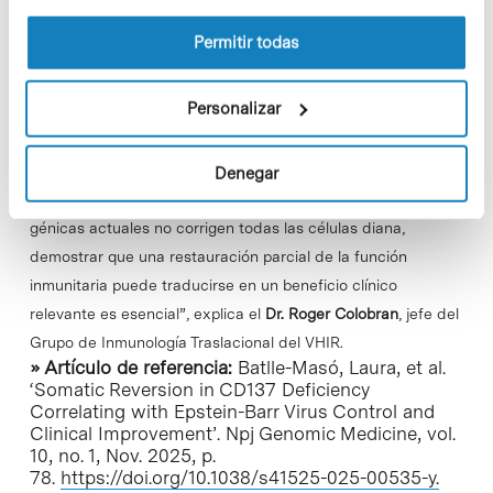
la Política de cookies del sitio web.
de vista científico, ya que aporta una prueba de concepto
Permitir todas
sobre la viabilidad de futuras terapias génicas. “La reversión
somática observada en esta paciente indica que incluso una
Personalizar
pequeña proporción de células corregidas puede mejorar la
respuesta inmunitaria frente al EBV, con un beneficio clínico
significativo. Este hallazgo abre la puerta al desarrollo de
Denegar
terapia génica para esta enfermedad. Dado que las terapias
génicas actuales no corrigen todas las células diana,
demostrar que una restauración parcial de la función
inmunitaria puede traducirse en un beneficio clínico
relevante es esencial”, explica el
Dr. Roger Colobran
, jefe del
Grupo de Inmunología Traslacional del VHIR.
» Artículo de referencia:
Batlle-Masó, Laura, et al.
‘Somatic Reversion in CD137 Deficiency
Correlating with Epstein-Barr Virus Control and
Clinical Improvement’. Npj Genomic Medicine, vol.
10, no. 1, Nov. 2025, p.
78.
https://doi.org/10.1038/s41525-025-00535-y.