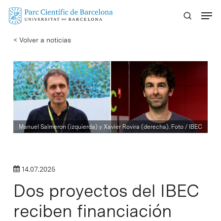
Skip
Menu
to
main
< Volver a noticias
content
Manuel Salmeron (izquierda) y Xavier Rovira (derecha). Foto / IBEC
14.07.2025
Dos proyectos del IBEC
reciben financiación