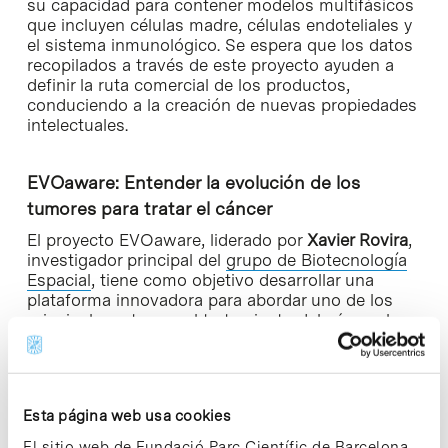
su capacidad para contener modelos multifásicos
que incluyen células madre, células endoteliales y
el sistema inmunológico. Se espera que los datos
recopilados a través de este proyecto ayuden a
definir la ruta comercial de los productos,
conduciendo a la creación de nuevas propiedades
intelectuales.
EVOaware: Entender la evolución de los
tumores para tratar el cáncer
El proyecto EVOaware, liderado por
Xavier Rovira
,
investigador principal del
grupo de Biotecnología
Espacial
, tiene como objetivo desarrollar una
plataforma innovadora para abordar uno de los
principales retos en el tratamiento del cáncer, la
resistencia a las terapias, desde una perspectiva
evolutiva de los tumores.
En muchos casos, los tumores sólidos acaban
Esta página web usa cookies
desarrollando resistencia a los tratamientos, lo
que provoca que estos dejen de ser efectivos.
El sitio web de Fundació Parc Científic de Barcelona