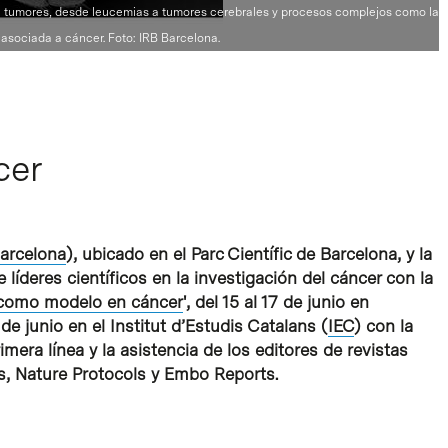
de tumores, desde leucemias a tumores cerebrales y procesos complejos como la
 asociada a cáncer. Foto: IRB Barcelona.
cer
arcelona
), ubicado en el Parc Científic de Barcelona, y la
líderes científicos en la investigación del cáncer con la
como modelo en cáncer
', del 15 al 17 de junio en
de junio en el Institut d’Estudis Catalans (
IEC
) con la
mera línea y la asistencia de los editores de revistas
s, Nature Protocols y Embo Reports.