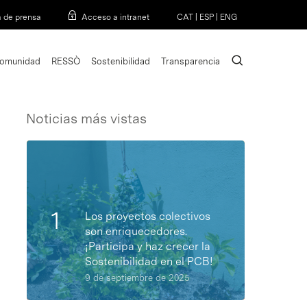
Menu
a de prensa
Acceso a intranet
CAT
|
ESP
|
ENG
search
omunidad
RESSÒ
Sostenibilidad
Transparencia
Noticias más vistas
Los proyectos colectivos
son enriquecedores.
¡Participa y haz crecer la
Sostenibilidad en el PCB!
9 de septiembre de 2025