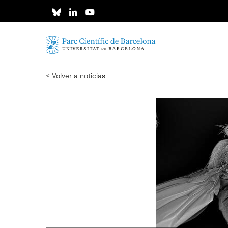
Skip
to
main
content
< Volver a noticias