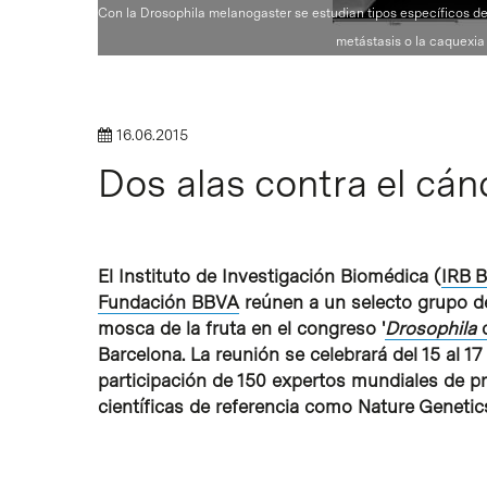
Intro para buscar o ESC per cerrar
Con la Drosophila melanogaster se estudian tipos específicos 
metástasis o la caquexia
16.06.2015
Dos alas contra el cán
El Instituto de Investigación Biomédica (
IRB B
Fundación BBVA
reúnen a un selecto grupo de 
mosca de la fruta en el congreso '
Drosophila
Barcelona. La reunión se celebrará del 15 al 17 
participación de 150 expertos mundiales de pri
científicas de referencia como Nature Genetic