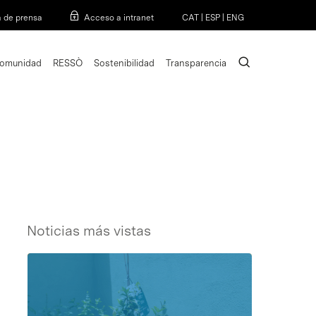
Menu
a de prensa
Acceso a intranet
CAT
|
ESP
|
ENG
search
omunidad
RESSÒ
Sostenibilidad
Transparencia
Noticias más vistas