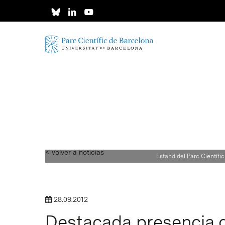
Skip
to
main
content
< Volver a noticias
Estand del Parc Científi
28.09.2012
Destacada presencia de