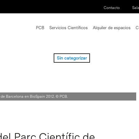
Contacto
Sal
PCB
Servicios Científicos
Alquiler de espacios
C
Sin categorizar
c de Barcelona en BioSpain 2012. © PCB.
l Parc Científic de