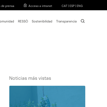
Menu
a de prensa
Acceso a intranet
CAT
|
ESP
|
ENG
search
omunidad
RESSÒ
Sostenibilidad
Transparencia
Noticias más vistas