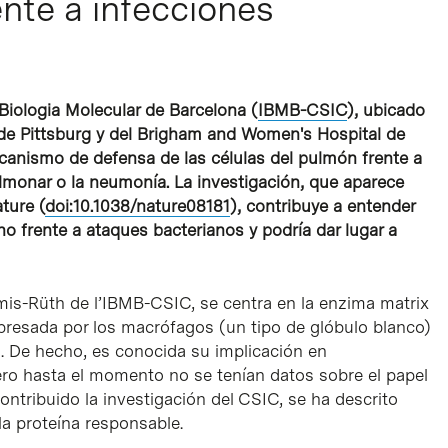
nte a infecciones
 Biologia Molecular de Barcelona (
IBMB-CSIC
), ubicado
d de Pittsburg y del Brigham and Women's Hospital de
anismo de defensa de las células del pulmón frente a
lmonar o la neumonía. La investigación, que aparece
ture
(
doi:10.1038/nature08181
), contribuye a entender
frente a ataques bacterianos y podría dar lugar a
omis-Rüth de l’IBMB-CSIC, se centra en la enzima matrix
resada por los macrófagos (un tipo de glóbulo blanco)
a. De hecho, es conocida su implicación en
o hasta el momento no se tenían datos sobre el papel
contribuido la investigación del CSIC, se ha descrito
la proteína responsable.