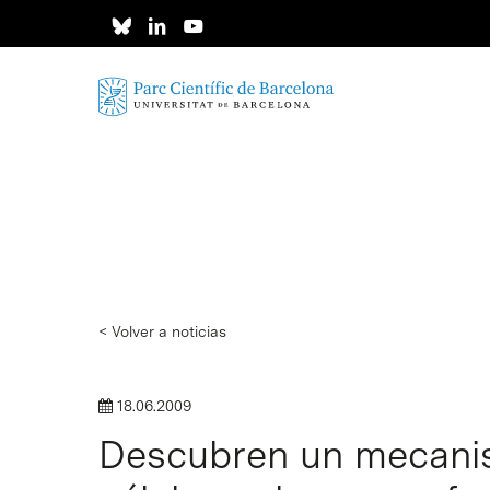
Skip
to
main
content
< Volver a noticias
18.06.2009
Descubren un mecanis
Intro para buscar o ESC per cerrar