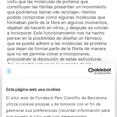
visto que las moléculas de proteína que
constituyen las fibrilas presentan un movimiento
que podríamos llamar «de reciclaje». Hemos
podido comprobar cómo algunas moléculas que
formaban parte de la fibra en algunos momentos,
dejaban de hacerlo en otros, y después se volvían
a incorporar. Este funcionamiento nos ha hecho
pensar en la posibilidad de diseñar un fármaco
que se pueda adherir a las moléculas de proteína
que dejan de formar parte de la fibrila de manera
que no les permita volver a incorporarse,
provocando la disolución de estas estructuras.
Así, se podría actuar en la curación de las
enfermedades en que se ven implicadas»,
comenta Giralt.
Las fibrilas amiloides, en el caso de la enfermedad
Esta página web usa cookies
de Alzheimer, forman unas placas en los puntos
de conexión entre neuronas de tal manera que
El sitio web de Fundació Parc Científic de Barcelona
impiden el paso de información neuronal,
utiliza cookies propias y de terceros con el fin de
desconectando áreas del cerebro que
gestionar sus preferencias (recordar información para
normalmente trabajan conjuntamente. Estos
que acceda al sitio web con determinadas