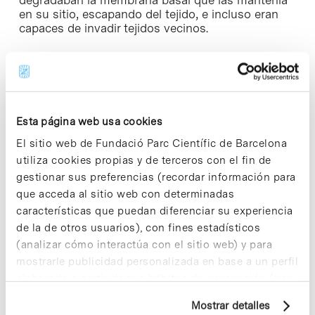
en su sitio, escapando del tejido, e incluso eran
capaces de invadir tejidos vecinos.
«Todos estos eventos son paralelos a lo
observado en un cáncer, así que este modelo de
mosca nos serviría para describir cada uno de los
genes y moléculas involucrados en
desprendimiento del tejido epitelial
Esta página web usa cookies
(delaminación), motilidad, crecimiento anormal,
El sitio web de Fundació Parc Científic de Barcelona
degradación de la membrana basal e invasión»,
describe Milán.
utiliza cookies propias y de terceros con el fin de
gestionar sus preferencias (recordar información para
«Pero hay algo más profundo en este estudio, un
que acceda al sitio web con determinadas
debate conceptual fundamental», apuntan los
características que puedan diferenciar su experiencia
investigadores. Según explican los científicos,
de la de otros usuarios), con fines estadísticos
esta es la primera vez que se describen esos
(analizar cómo interactúa con el sitio web) y para
fenómenos ligados a inestabilidad genómica.
«Esto nos lleva a proponer algo que todavía no se
mostrarle publicidad personalizada en base a un perfil
ha podido estudiar a fondo y que ahora
elaborado a partir de sus hábitos de navegación (por
convendría tomarse muy en serio: ¿es la
ejemplo, páginas visitadas). Para obtener más
inestabilidad genómica causa de
Mostrar detalles
información sobre las cookies puede consultar