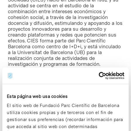
actividad se centra en el estudio de la
combinación entre intereses económicos y
cohesión social, a través de la investigación
docencia y difusión, estimulando y apoyando a los
proyectos innovadores para su desarrollo y
creando plataformas y redes que potencien sus
efectos. CIES forma parte del Parc Científic
Barcelona como centro de I+D+i, y está vinculado
a la Universitat de Barcelona (UB) para la
realización conjunta de actividades de
investigación y programas de formación.
En la actualidad, la Fundación CIES imparte dos
máster sobre RSC que combinan la formación on
line con sesiones presenciales: el «
Master en
Responsabilidad Social Corporativa, Contabilidad
Esta página web usa cookies
y Auditoría Social
» (MRS) y el «
Máster en
El sitio web de Fundació Parc Científic de Barcelona
Economía Social y Dirección de Entidades sin
ánimo de lucro
» (MES). Ambos están organizados
utiliza cookies propias y de terceros con el fin de
por CIES y el Instituto de Formación Continua de
gestionar sus preferencias (recordar información para
la Universitat de Barcelona (IL3), en colaboración
que acceda al sitio web con determinadas
con George State University de Atlanta (USA).