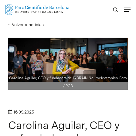
Skip
Menu
to
main
< Volver a noticias
content
Carolina Aguilar, CEO y fundadora de INBRAIN Neuroelectronics. Foto
/ PCB
16.09.2025
Carolina Aguilar, CEO y