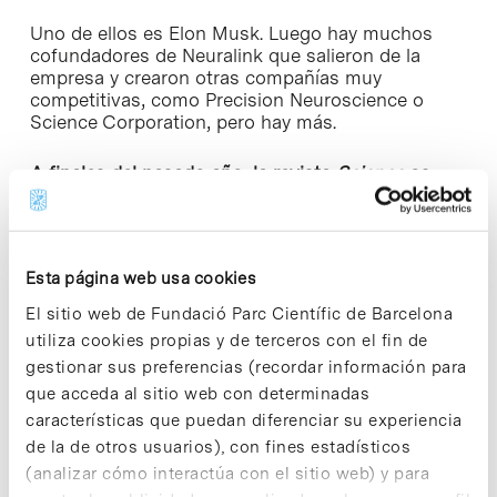
Uno de ellos es Elon Musk. Luego hay muchos
cofundadores de Neuralink que salieron de la
empresa y crearon otras compañías muy
competitivas, como Precision Neuroscience o
Science Corporation, pero hay más.
A finales del pasado año, la revista
Science
os
nombró como una de las empresas medtech más
prometedoras en el campo de la neurología
¿Cómo creéis que el grafeno liderará la innovación
tecnológica en los próximos años?
Esta página web usa cookies
Recientemente, se publicó un ranking de las 100
El sitio web de Fundació Parc Científic de Barcelona
mejores compañías de interfaz cerebro-
utiliza cookies propias y de terceros con el fin de
computadora, y somos cuartos a nivel mundial
gestionar sus preferencias (recordar información para
por encima de Neuralink y primeros en Europa. El
que acceda al sitio web con determinadas
grafeno nos brinda una ventaja competitiva clave,
características que puedan diferenciar su experiencia
pero no es lo único. Lo más importante es que el
sistema funcione de manera intuitiva y simple
de la de otros usuarios), con fines estadísticos
para el mayor número de personas posible. No se
(analizar cómo interactúa con el sitio web) y para
trata solo del material, sino de cómo se integra en