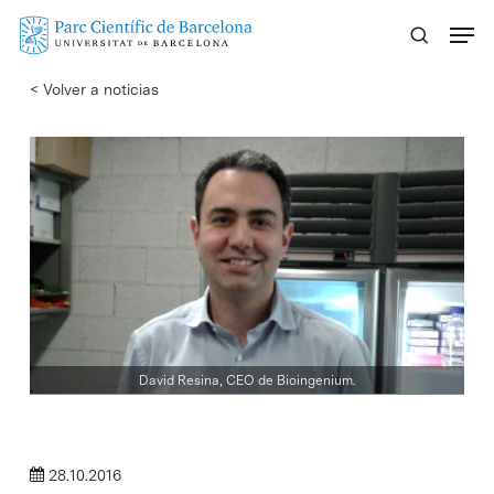
Skip
Menu
to
main
< Volver a noticias
content
David Resina, CEO de Bioingenium.
28.10.2016