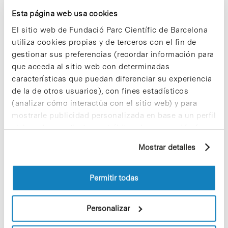
Noticias más vistas
Esta página web usa cookies
El sitio web de Fundació Parc Científic de Barcelona
utiliza cookies propias y de terceros con el fin de
gestionar sus preferencias (recordar información para
que acceda al sitio web con determinadas
Los proyectos colectivos son
características que puedan diferenciar su experiencia
enriquecedores. ¡Participa y haz
de la de otros usuarios), con fines estadísticos
crecer la Sostenibilidad en el PCB!
(analizar cómo interactúa con el sitio web) y para
9 de septiembre de 2025
mostrarle publicidad personalizada en base a un perfil
elaborado a partir de sus hábitos de navegación (por
ejemplo, páginas visitadas). Para obtener más
Mostrar detalles
información sobre las cookies puede consultar
¡Ayúdanos a hacer crecer «Notas de
la Política de cookies del sitio web.
Sostenibilidad»! ¿Quieres participar
Permitir todas
y ser una fuente de inspiración?
3 de septiembre de 2025
Personalizar