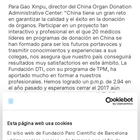
Para Gao Xinpu, director del China Organ Donation
Administrative Center: “China tiene un gran reto
en garantizar la calidad y el éxito en la donación
de órganos. Participar en un proyecto tan
interactivo y profesional en el que 20 médicos
líderes en programas de donación en China se
han formado para ser los futuros portavoces y
trasmitir conocimientos y experiencias a sus
colegas, nos asegura que nuestro país conseguirá
resultados muy satisfactorios en este ámbito. La
Fundación DTI, con su programa de TPM, ha
aportado mucho en formar a nuestros
profesionales. Hemos logrado un p.m.p. de 2.94 en
el año pasado y esperamos cerrar el 2017 aún
mejor. Y queremos que el programa KeTLOD se
implemente en más universidades en el futuro”.
Una red de intercambio de conocimiento
Esta página web usa cookies
KeTLOD es un proyecto cofinanciado por la
El sitio web de Fundació Parc Científic de Barcelona
Comisión Europea dentro del programa
Erasmus+