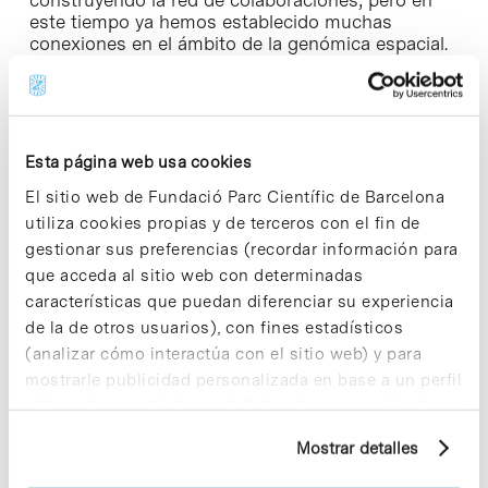
construyendo la red de colaboraciones, pero en
este tiempo ya hemos establecido muchas
conexiones en el ámbito de la genómica espacial.
En apenas un año y medio, hemos impulsado
numerosas colaboraciones, especialmente dentro
del Parc Científic de Barcelona (PCB). Por ejemplo,
hemos iniciado proyectos importantes con el
Instituto de Investigación Biomédica (IRB
Esta página web usa cookies
Barcelona) y hemos solicitado becas nacionales e
internacionales para iniciativas conjuntas. Son
El sitio web de Fundació Parc Científic de Barcelona
proyectos muy grandes, a los que también se han
utiliza cookies propias y de terceros con el fin de
sumado compañías farmacéuticas y
gestionar sus preferencias (recordar información para
biotecnológicas para intentar entender cómo los
que acceda al sitio web con determinadas
tratamientos de ciertas enfermedades afectan la
características que puedan diferenciar su experiencia
arquitectura de los tejidos y cómo podemos
mejorarlos, por poner solo un ejemplo.
de la de otros usuarios), con fines estadísticos
(analizar cómo interactúa con el sitio web) y para
El CNAG dispone de avanzadas instalaciones
mostrarle publicidad personalizada en base a un perfil
tecnológicas que permiten la investigación de
elaborado a partir de sus hábitos de navegación (por
vanguardia. ¿Cómo benefician estas instalaciones
ejemplo, páginas visitadas). Para obtener más
la investigación en tu campo?
Mostrar detalles
información sobre las cookies puede consultar
la Política de cookies del sitio web.