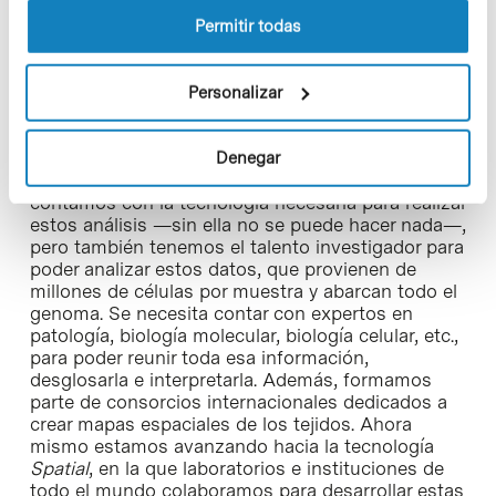
Creo que el CNAG ha sido uno de los pioneros en
apostar por una línea que, aunque inicialmente
Permitir todas
pocos supieron anticipar, ahora está claramente
consolidada. De hecho, en 2021, la revista
Nature
declaró que la
Spatial Transcriptomics
era el
Personalizar
método del año, y en diciembre de 2024 hizo lo
mismo con la
Spatial Proteomics
, ambas técnicas
avanzadas de análisis biológico. El CNAG fue
Denegar
rápido en adoptar esta apuesta. Nosotros
contamos con la tecnología necesaria para realizar
estos análisis —sin ella no se puede hacer nada—,
pero también tenemos el talento investigador para
poder analizar estos datos, que provienen de
millones de células por muestra y abarcan todo el
genoma. Se necesita contar con expertos en
patología, biología molecular, biología celular, etc.,
para poder reunir toda esa información,
desglosarla e interpretarla. Además, formamos
parte de consorcios internacionales dedicados a
crear mapas espaciales de los tejidos. Ahora
mismo estamos avanzando hacia la tecnología
Spatial
, en la que laboratorios e instituciones de
todo el mundo colaboramos para desarrollar estas