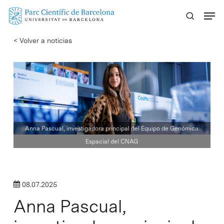
Skip
Menu
to
main
< Volver a noticias
content
Anna Pascual, investigadora principal del Equipo de Genómica
Espacial del CNAG
08.07.2025
Anna Pascual,