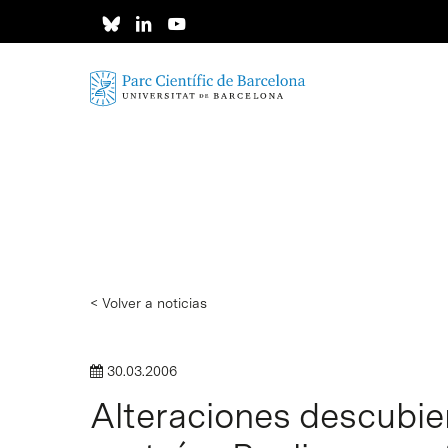
Skip
to
main
content
< Volver a noticias
30.03.2006
Alteraciones descubier
Intro para buscar o ESC per cerrar