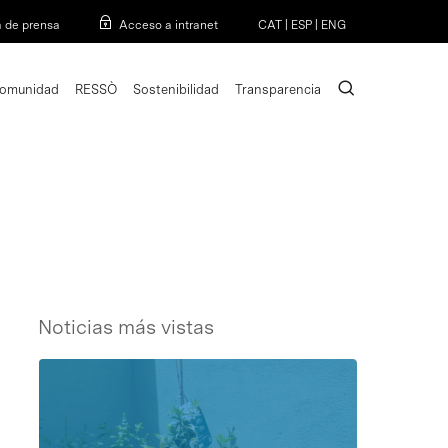
Menu
a de prensa
Acceso a intranet
CAT
|
ESP
|
ENG
search
omunidad
RESSÒ
Sostenibilidad
Transparencia
Noticias más vistas