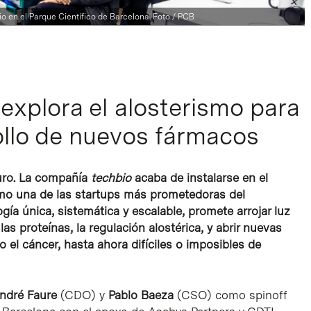
o en el Parque Científico de Barcelona. Foto / PCB
explora el alosterismo para
ollo de nuevos fármacos
turo. La compañía
techbio
acaba de instalarse en el
como una de las startups más prometedoras del
ía única, sistemática y escalable, promete arrojar luz
s proteínas, la regulación alostérica, y abrir nuevas
el cáncer, hasta ahora difíciles o imposibles de
ndré Faure
(CDO) y
Pablo Baeza
(CSO) como spinoff