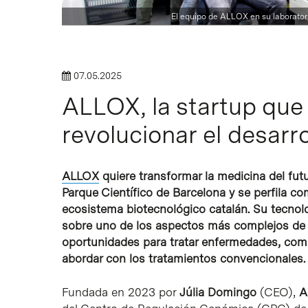
El equipo de ALLOX en su laboratori
07.05.2025
ALLOX, la startup que 
revolucionar el desarr
Intro para buscar o ESC per cerrar
ALLOX
quiere transformar la medicina del fu
Parque Científico de Barcelona y se perfila 
ecosistema biotecnológico catalán. Su tecnolog
sobre uno de los aspectos más complejos de la
oportunidades para tratar enfermedades, como 
abordar con los tratamientos convencionales.
Fundada en 2023 por
Júlia Domingo
(CEO),
A