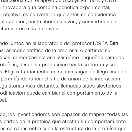
Barcelona con el apoyo de Asabys Partners y CDTI
innovadora que combina genética experimental,
Su objetivo es convertir lo que antes se consideraba
 alostéricos, hasta ahora elusivos, y convertirlos en
ratamientos más efectivos.
ndo juntos en el laboratorio del profesor ICREA
Ben
al asesor científico de la empresa. A partir de su
éticas, comenzaron a analizar cómo pequeños cambios
roteínas, desde su producción hasta su forma y su
. El giro fundamental en su investigación llegó cuando
ermitía identificar el sitio de unión de la interacción
egulatorias más distantes, llamadas sitios alostéricos,
dificación puede cambiar el comportamiento de la
pal.
do, los investigadores son capaces de mapear todas las
s partes de la proteína que afectan su comportamiento.
s cercanas entre sí en la estructura de la proteína que