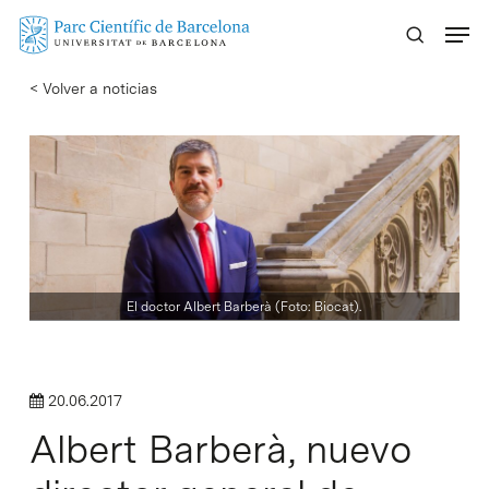
Skip
Menu
to
main
< Volver a noticias
content
El doctor Albert Barberà (Foto: Biocat).
20.06.2017
Albert Barberà, nuevo