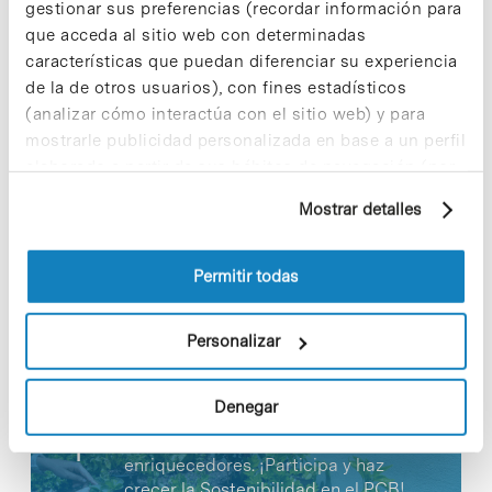
encabezaba desde el año 2015.
gestionar sus preferencias (recordar información para
que acceda al sitio web con determinadas
características que puedan diferenciar su experiencia
de la de otros usuarios), con fines estadísticos
(analizar cómo interactúa con el sitio web) y para
mostrarle publicidad personalizada en base a un perfil
Share
Share
elaborado a partir de sus hábitos de navegación (por
ejemplo, páginas visitadas). Para obtener más
Mostrar detalles
información sobre las cookies puede consultar
la Política de cookies del sitio web.
Permitir todas
Noticias más vistas
Personalizar
Denegar
Los proyectos colectivos son
enriquecedores. ¡Participa y haz
crecer la Sostenibilidad en el PCB!