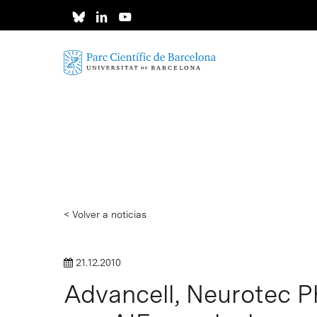
Skip
to
main
content
< Volver a noticias
21.12.2010
Advancell, Neurotec P