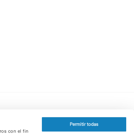
Perfil del contratante
Política de privacidad
Permitir todas
ros con el fin
Aviso Legal