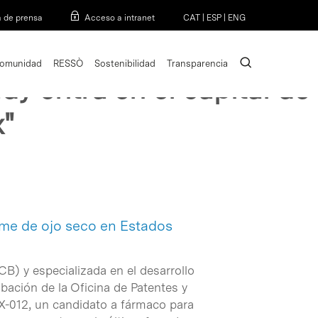
Menu
a de prensa
Acceso a intranet
CAT
|
ESP
|
ENG
search
omunidad
RESSÒ
Sostenibilidad
Transparencia
ady entra en el capital de
x"
ome de ojo seco en Estados
B) y especializada en el desarrollo
ación de la Oficina de Patentes y
VX-012, un candidato a fármaco para