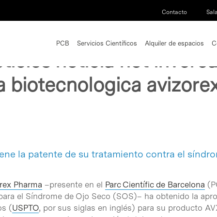
Contacto
Sal
PCB
Servicios Científicos
Alquiler de espacios
C
oticies noticia not invere
a biotecnologica avizore
1 results found
ene la patente de su tratamiento contra el síndr
orex Pharma
–presente en el
Parc Científic de Barcelona
(PC
para el Síndrome de Ojo Seco (SOS)– ha obtenido la aprob
s (
USPTO
, por sus siglas en inglés) para su producto A