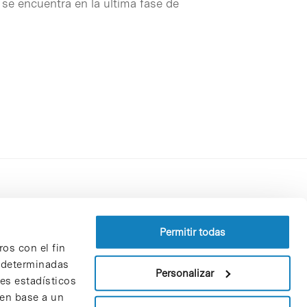
se encuentra en la última fase de
Perfil del contratante
Política de privacidad
Permitir todas
ros con el fin
Aviso Legal
n determinadas
Política de cookies
Personalizar
nes estadísticos
Patrones y patrocinadores
 en base a un
Bolsa de trabajo