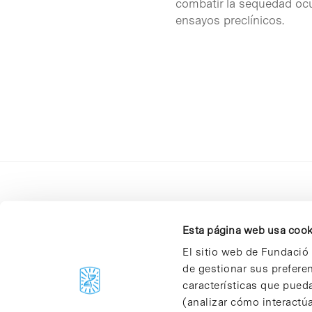
combatir la sequedad ocu
ensayos preclínicos.
Esta página web usa cook
El sitio web de Fundació 
de gestionar sus prefere
C/Baldiri Reixac, 4-12 i 15
características que pueda
08028 Barcelona
(analizar cómo interactúa
T. 934 02 90 60