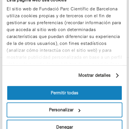
El sitio web de Fundació Parc Científic de Barcelona
utiliza cookies propias y de terceros con el fin de
gestionar sus preferencias (recordar información para
que acceda al sitio web con determinadas
características que puedan diferenciar su experiencia
de la de otros usuarios), con fines estadísticos
(analizar cómo interactúa con el sitio web) y para
mostrarle publicidad personalizada en base a un perfil
elaborado a partir de sus hábitos de navegación (por
ejemplo, páginas visitadas). Para obtener más
Mostrar detalles
información sobre las cookies puede consultar
la Política de cookies del sitio web.
Permitir todas
C/Baldiri Reixac, 4-12 i 15
08028 Barcelona
Personalizar
T. 934 02 90 60
Denegar