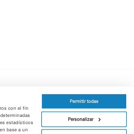
Perfil del contratante
Política de privacidad
Permitir todas
ros con el fin
Aviso Legal
n determinadas
Política de cookies
Personalizar
nes estadísticos
Patrones y patrocinadores
 en base a un
Bolsa de trabajo