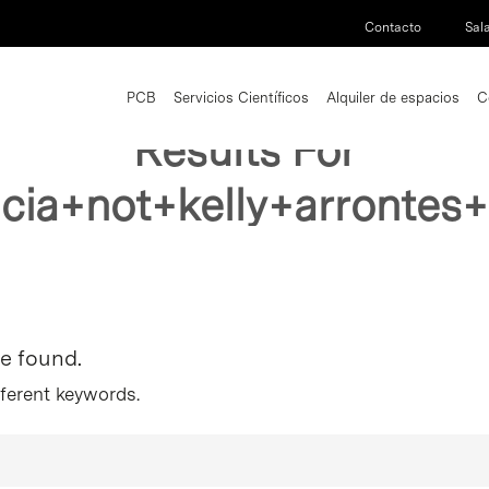
Contacto
Sal
PCB
Servicios Científicos
Alquiler de espacios
C
Results For
ticia+not+kelly+arronte
re found.
fferent keywords.