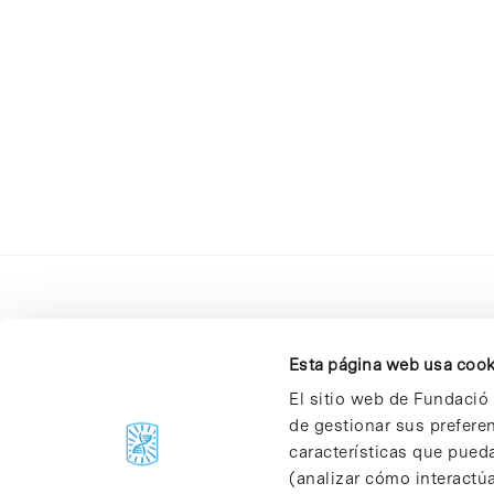
Esta página web usa cook
El sitio web de Fundació 
de gestionar sus prefere
C/Baldiri Reixac, 4-12 i 15
características que pueda
08028 Barcelona
(analizar cómo interactúa
T. 934 02 90 60