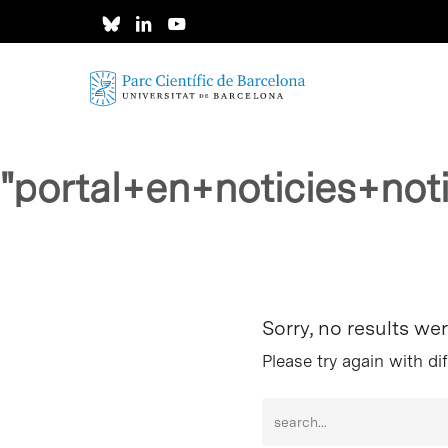
Skip
to
main
content
"portal+en+noticies+no
Intro para buscar o ESC per cerrar
Sorry, no results we
Please try again with di