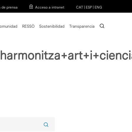
Menu
a de prensa
Acceso a intranet
CAT
|
ESP
|
ENG
search
omunidad
RESSÒ
Sostenibilidad
Transparencia
s+harmonitza+art+i+cie