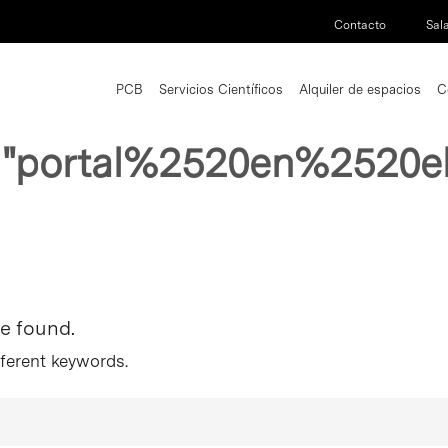
Contacto
Sal
PCB
Servicios Científicos
Alquiler de espacios
C
r
"portal%2520en%2520e
re found.
fferent keywords.