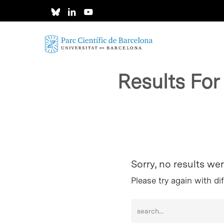
Skip
to
main
content
Results Fo
Intro para buscar o ESC per cerrar
Sorry, no results we
Please try again with di