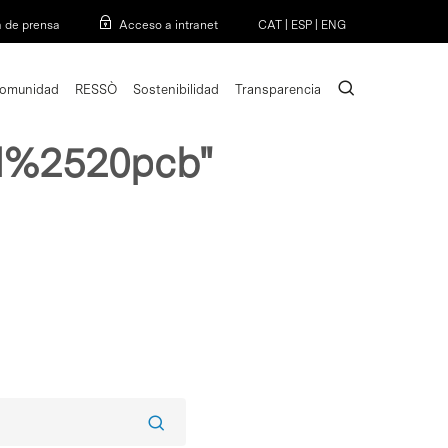
Menu
a de prensa
Acceso a intranet
CAT
|
ESP
|
ENG
search
omunidad
RESSÒ
Sostenibilidad
Transparencia
l%2520pcb"