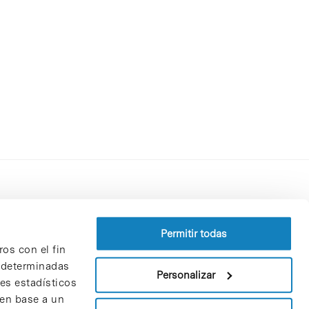
Perfil del contratante
Política de privacidad
Permitir todas
ros con el fin
Aviso Legal
n determinadas
Política de cookies
Personalizar
nes estadísticos
Patrones y patrocinadores
 en base a un
Bolsa de trabajo