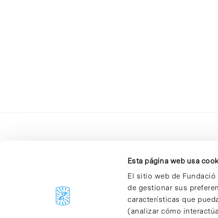
Esta página web usa cook
El sitio web de Fundació 
de gestionar sus prefere
C/Baldiri Reixac, 4-12 i 15
características que pueda
08028 Barcelona
(analizar cómo interactúa
T. 934 02 90 60