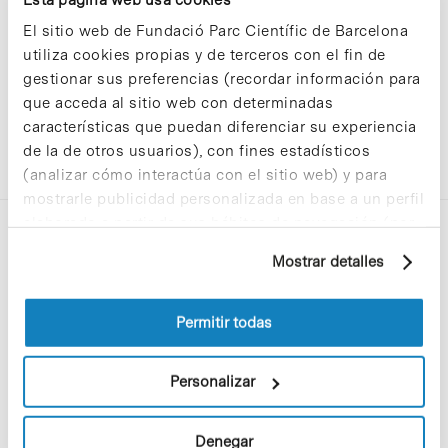
El sitio web de Fundació Parc Científic de Barcelona
utiliza cookies propias y de terceros con el fin de
gestionar sus preferencias (recordar información para
que acceda al sitio web con determinadas
características que puedan diferenciar su experiencia
de la de otros usuarios), con fines estadísticos
(analizar cómo interactúa con el sitio web) y para
mostrarle publicidad personalizada en base a un perfil
elaborado a partir de sus hábitos de navegación (por
ejemplo, páginas visitadas). Para obtener más
Mostrar detalles
información sobre las cookies puede consultar
la Política de cookies del sitio web.
Permitir todas
C/Baldiri Reixac, 4-12 i 15
08028 Barcelona
Personalizar
T. 934 02 90 60
Denegar