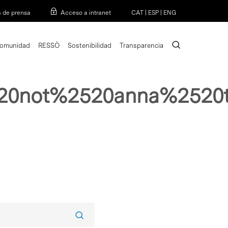
Menu
a de prensa
Acceso a intranet
CAT
|
ESP
|
ENG
search
omunidad
RESSÒ
Sostenibilidad
Transparencia
520not%2520anna%2520