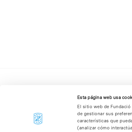
Esta página web usa cook
El sitio web de Fundació 
de gestionar sus prefere
C/Baldiri Reixac, 4-12 i 15
características que pueda
08028 Barcelona
(analizar cómo interactúa
T. 934 02 90 60