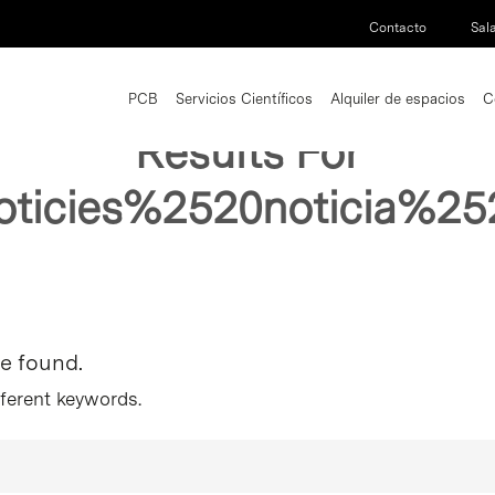
Contacto
Sal
PCB
Servicios Científicos
Alquiler de espacios
C
Results For
oticies%2520noticia%2
re found.
fferent keywords.