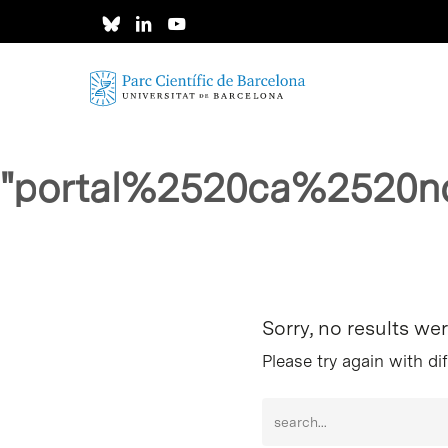
Skip
to
main
content
"portal%2520ca%2520n
Intro para buscar o ESC per cerrar
Sorry, no results we
Please try again with di