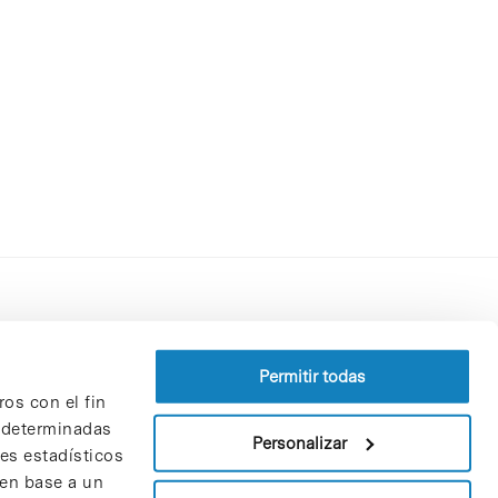
Perfil del contratante
Política de privacidad
Permitir todas
ros con el fin
Aviso Legal
n determinadas
Política de cookies
Personalizar
nes estadísticos
Patrones y patrocinadores
 en base a un
Bolsa de trabajo