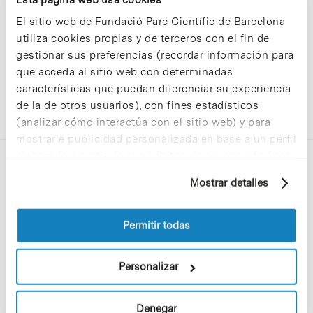
El sitio web de Fundació Parc Científic de Barcelona
utiliza cookies propias y de terceros con el fin de
gestionar sus preferencias (recordar información para
que acceda al sitio web con determinadas
características que puedan diferenciar su experiencia
de la de otros usuarios), con fines estadísticos
(analizar cómo interactúa con el sitio web) y para
mostrarle publicidad personalizada en base a un perfil
elaborado a partir de sus hábitos de navegación (por
ejemplo, páginas visitadas). Para obtener más
Mostrar detalles
información sobre las cookies puede consultar
la Política de cookies del sitio web.
Permitir todas
C/Baldiri Reixac, 4-12 i 15
08028 Barcelona
Personalizar
T. 934 02 90 60
Denegar