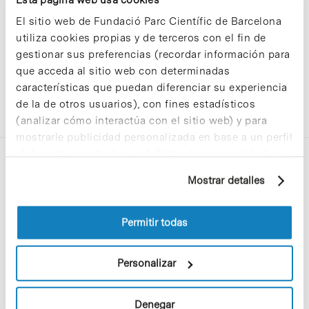
El sitio web de Fundació Parc Científic de Barcelona
utiliza cookies propias y de terceros con el fin de
gestionar sus preferencias (recordar información para
que acceda al sitio web con determinadas
características que puedan diferenciar su experiencia
de la de otros usuarios), con fines estadísticos
(analizar cómo interactúa con el sitio web) y para
mostrarle publicidad personalizada en base a un perfil
elaborado a partir de sus hábitos de navegación (por
ejemplo, páginas visitadas). Para obtener más
Mostrar detalles
información sobre las cookies puede consultar
la Política de cookies del sitio web.
Permitir todas
C/Baldiri Reixac, 4-12 i 15
08028 Barcelona
Personalizar
T. 934 02 90 60
Denegar