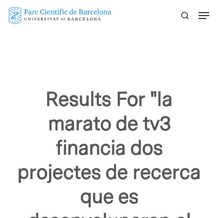
Skip
Menu
to
main
content
Results For
"la
marato de tv3
financia dos
projectes de recerca
que es