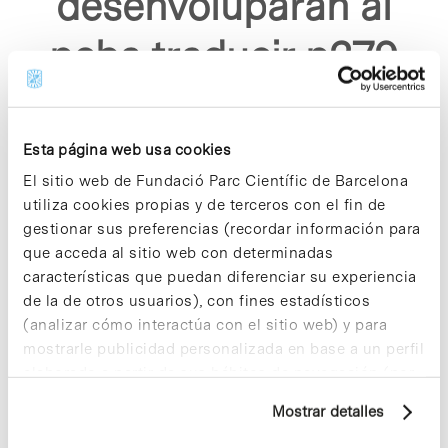
desenvoluparan al
pcba traducir p279
asp"
Esta página web usa cookies
El sitio web de Fundació Parc Científic de Barcelona
utiliza cookies propias y de terceros con el fin de
gestionar sus preferencias (recordar información para
que acceda al sitio web con determinadas
Sorry, no results were found.
características que puedan diferenciar su experiencia
Please try again with different keywords.
de la de otros usuarios), con fines estadísticos
(analizar cómo interactúa con el sitio web) y para
mostrarle publicidad personalizada en base a un perfil
elaborado a partir de sus hábitos de navegación (por
ejemplo, páginas visitadas). Para obtener más
Mostrar detalles
información sobre las cookies puede consultar
la Política de cookies del sitio web.