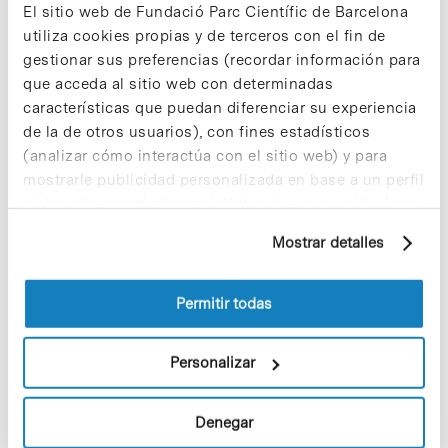
(
doi: 10.1021/nl803851u
).
El sitio web de Fundació Parc Científic de Barcelona
utiliza cookies propias y de terceros con el fin de
gestionar sus preferencias (recordar información para
Notícias
que acceda al sitio web con determinadas
El IBEC recibirá 13,8 millones de
características que puedan diferenciar su experiencia
euros de la Generalitat de
de la de otros usuarios), con fines estadísticos
Catalunya para desarrollar su
(analizar cómo interactúa con el sitio web) y para
investigación
mostrarle publicidad personalizada en base a un perfil
elaborado a partir de sus hábitos de navegación (por
La Generalitat de Catalunya aportará
13,8 millones de euros al
Instituto de
ejemplo, páginas visitadas). Para obtener más
Mostrar detalles
Bioingeniería de Cataluña
(IBEC) para el
información sobre las cookies puede consultar
desarrollo de programas de
la Política de cookies del sitio web.
investigación en el ámbito de la
Permitir todas
ingeniería aplicada a la biomedicina así
como para la transferencia de los
resultados de esta actividad a las
Personalizar
empresas y al sistema sanitario. Esta
aportación es portará a cabo a través
de un convenio de colaboración entre el
Denegar
Gobierno catalán y la Fundación que