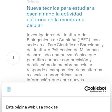
Notícias
Nueva técnica para estudiar a
escala nano la actividad
eléctrica en la membrana
celular
Investigadores del Instituto de
Bioingeniería de Cataluña (IBEC), con
sede en el Parc Científic de Barcelona, y
del Instituto Politécnico de Milán han
desarrollado una nueva técnica que
permitirá conocer con precisión y
detalle cómo la membrana celular
responde a campos eléctricos alternos
a escalas nanométricas, una
información .que abre nuevas
posibilidades a la investigación en el
ámbito de la biología celular y molecular.
El trabajo se ha publicado en la revista
NanoLetters bajo el título: «Quantitative
Nanoscale Dielectric Microscopy of
Esta página web usa cookies
Single-Layer Supported Biomembranes»