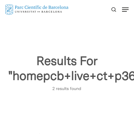
Skip
Menu
to
main
content
Results For
"homepcb+live+ct+p3
2 results found