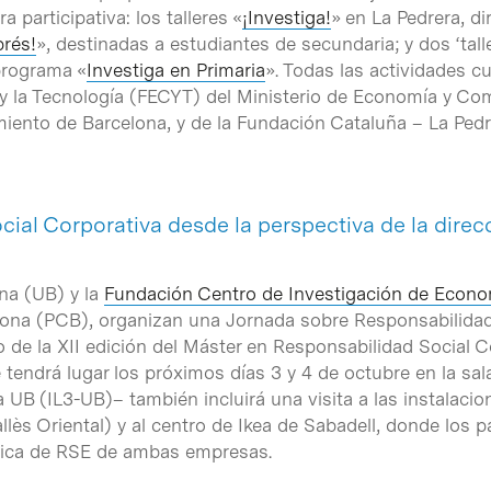
participativa: los talleres «
¡Investiga!
» en La Pedrera, di
rés!
», destinadas a estudiantes de secundaria; y dos ‘tall
programa «
Investiga en Primaria
». Todas las actividades 
y la Tecnología (FECYT) del Ministerio de Economía y Comp
iento de Barcelona, y de la Fundación Cataluña – La Pedr
cial Corporativa desde la perspectiva de la direc
ona (UB) y la
Fundación Centro de Investigación de Econo
celona (PCB), organizan una Jornada sobre Responsabilida
o de la XII edición del Máster en Responsabilidad Social C
 tendrá lugar los próximos días 3 y 4 de octubre en la sala
 UB (IL3-UB)– también incluirá una visita a las instalacio
llès Oriental) y al centro de Ikea de Sabadell, donde los 
ítica de RSE de ambas empresas.