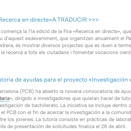
a «Recerca en directe»A TRADUCIR >>>
comença la 11a edició de la Fira «Recerca en directe», que 
ctiu d’aquest esdeveniment, que organitzen anualment el Par
rera, és mostrar diversos projectes que es duen a terme a
la recerca a tots els ciutadans i fomentar vocacions cientí
atoria de ayudas para el proyecto «Investigación
Barcelona (PCB) ha abierto la novena convocatoria de ayud
daria
», dirigido a investigadores que quieran hacer de tut
estigación de bachillerato. La iniciativa se incluye dentro
 el PCB con el fin de acercar la investigación a la comun
tre los jóvenes. La tutoría consiste en prácticas de laborat
mite de presentación de solicitudes finaliza el 26 de abril.