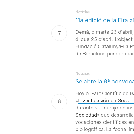
Notícias
11a edició de la Fir
Demà, dimarts 23 d’abril, 
dijous 25 d’abril. L’obje
Fundació Catalunya-La Ped
de Barcelona per apropar 
Notícias
Se abre la 9ª convoc
Hoy el Parc Científic de 
«
Investigación en Secun
durante su trabajo de inv
Sociedad
» que desarrolla
vocaciones científicas en
bibliográfica. La fecha lí