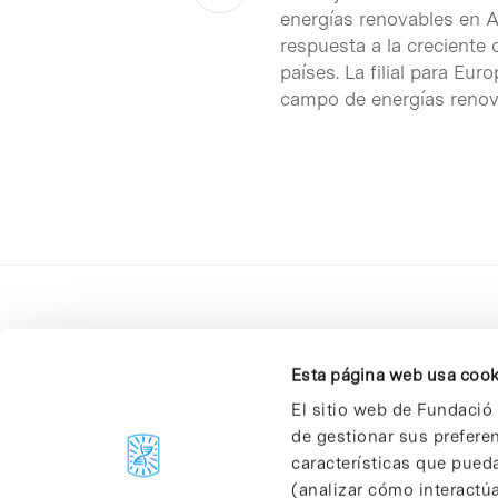
energías renovables en A
respuesta a la creciente 
países. La filial para E
campo de energías renova
Esta página web usa cook
El sitio web de Fundació 
de gestionar sus prefere
C/Baldiri Reixac, 4-12 i 15
características que pueda
08028 Barcelona
(analizar cómo interactúa
T. 934 02 90 60