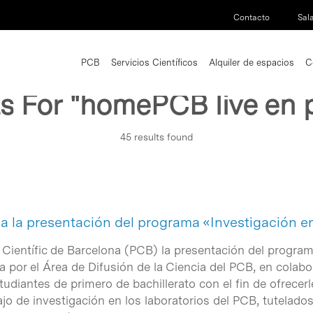
Contacto
Sal
PCB
Servicios Científicos
Alquiler de espacios
C
ts For
"homePCB live en p
45 results found
 a la presentación del programa «Investigación e
c Científic de Barcelona (PCB) la presentación del program
da por el Área de Difusión de la Ciencia del PCB, en cola
tudiantes de primero de bachillerato con el fin de ofrecerle
ajo de investigación en los laboratorios del PCB, tutelados