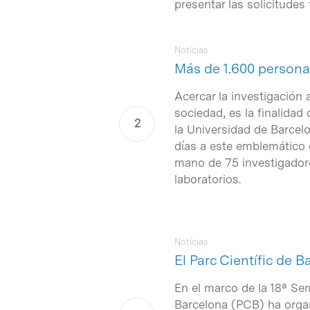
presentar las solicitudes 
Notícias
Más de 1.600 personas
Acercar la investigación 
sociedad, es la finalidad 
la Universidad de Barcel
días a este emblemático e
Intro para buscar o ESC per cerrar
mano de 75 investigadore
laboratorios.
Notícias
El Parc Científic de 
En el marco de la 18ª Sem
Barcelona (PCB) ha organ