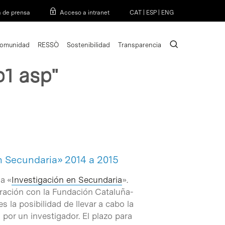
Menu
a de prensa
Acceso a intranet
CAT
|
ESP
|
ENG
search
omunidad
RESSÒ
Sostenibilidad
Transparencia
1 asp"
n Secundaria» 2014 a 2015
a «
Investigación en Secundaria
».
boración con la Fundación Cataluña-
s la posibilidad de llevar a cabo la
 por un investigador. El plazo para