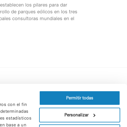
establecen los pilares para dar
rollo de parques eólicos en los tres
ipales consultoras mundiales en el
Perfil del contratante
Política de privacidad
Permitir todas
ros con el fin
Aviso Legal
n determinadas
Política de cookies
Personalizar
nes estadísticos
Patrones y patrocinadores
 en base a un
Bolsa de trabajo