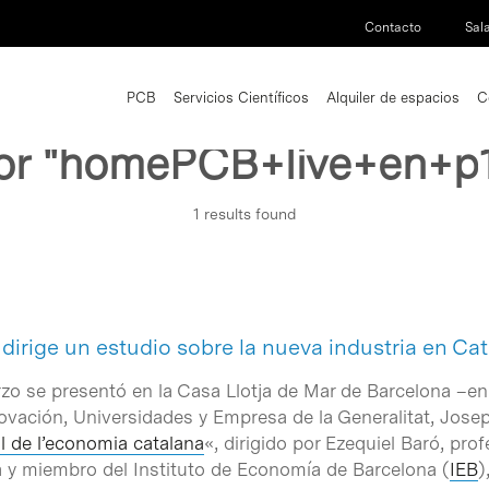
Contacto
Sal
PCB
Servicios Científicos
Alquiler de espacios
C
or
"homePCB+live+en+p
1 results found
 dirige un estudio sobre la nueva industria en Ca
zo se presentó en la Casa Llotja de Mar de Barcelona –en 
vación, Universidades y Empresa de la Generalitat, Josep
al de l’economia catalana
«, dirigido por Ezequiel Baró, pr
 y miembro del Instituto de Economía de Barcelona (
IEB
)