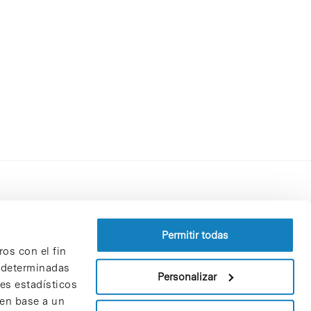
Perfil del contratante
Política de privacidad
Permitir todas
ros con el fin
Aviso Legal
n determinadas
Política de cookies
Personalizar
nes estadísticos
Patrones y patrocinadores
 en base a un
Bolsa de trabajo