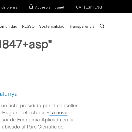
Menu
a de prensa
Acceso a intranet
CAT
|
ESP
|
ENG
search
omunidad
RESSÒ
Sostenibilidad
Transparencia
1847+asp"
talunya
un acto presidido por el conseller
 Huguet– el estudio «
La nova
ofesor de Economia Aplicada en la
, ubicado al Parc Científic de