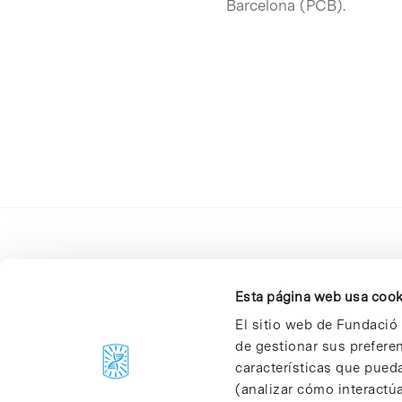
Barcelona (PCB).
Esta página web usa cook
El sitio web de Fundació 
de gestionar sus prefere
C/Baldiri Reixac, 4-12 i 15
características que pueda
08028 Barcelona
(analizar cómo interactúa
T. 934 02 90 60