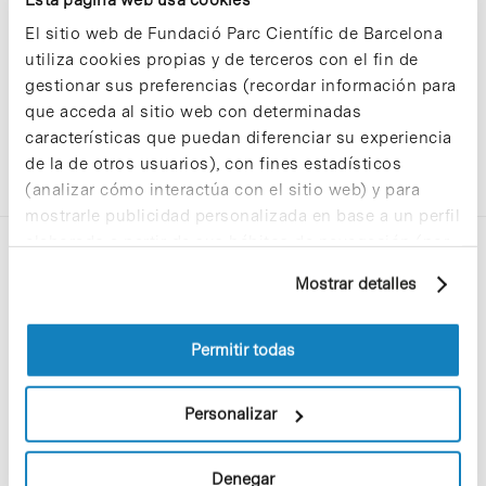
El sitio web de Fundació Parc Científic de Barcelona
utiliza cookies propias y de terceros con el fin de
gestionar sus preferencias (recordar información para
que acceda al sitio web con determinadas
características que puedan diferenciar su experiencia
de la de otros usuarios), con fines estadísticos
(analizar cómo interactúa con el sitio web) y para
mostrarle publicidad personalizada en base a un perfil
elaborado a partir de sus hábitos de navegación (por
ejemplo, páginas visitadas). Para obtener más
Mostrar detalles
información sobre las cookies puede consultar
la Política de cookies del sitio web.
Permitir todas
C/Baldiri Reixac, 4-12 i 15
08028 Barcelona
Personalizar
T. 934 02 90 60
Denegar