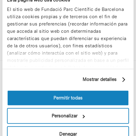
El sitio web de Fundació Parc Científic de Barcelona
utiliza cookies propias y de terceros con el fin de
gestionar sus preferencias (recordar información para
que acceda al sitio web con determinadas
características que puedan diferenciar su experiencia
de la de otros usuarios), con fines estadísticos
(analizar cómo interactúa con el sitio web) y para
mostrarle publicidad personalizada en base a un perfil
elaborado a partir de sus hábitos de navegación (por
ejemplo, páginas visitadas). Para obtener más
Mostrar detalles
información sobre las cookies puede consultar
la Política de cookies del sitio web.
Permitir todas
C/Baldiri Reixac, 4-12 i 15
08028 Barcelona
Personalizar
T. 934 02 90 60
Denegar