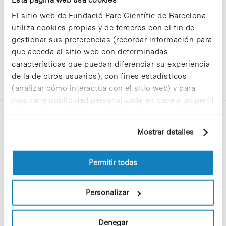
El sitio web de Fundació Parc Científic de Barcelona
utiliza cookies propias y de terceros con el fin de
gestionar sus preferencias (recordar información para
que acceda al sitio web con determinadas
características que puedan diferenciar su experiencia
de la de otros usuarios), con fines estadísticos
(analizar cómo interactúa con el sitio web) y para
mostrarle publicidad personalizada en base a un perfil
elaborado a partir de sus hábitos de navegación (por
ejemplo, páginas visitadas). Para obtener más
Mostrar detalles
información sobre las cookies puede consultar
la Política de cookies del sitio web.
Permitir todas
C/Baldiri Reixac, 4-12 i 15
08028 Barcelona
Personalizar
T. 934 02 90 60
Denegar