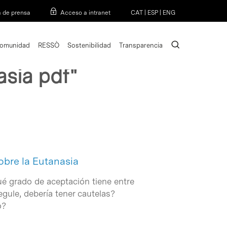
Menu
a de prensa
Acceso a intranet
CAT
|
ESP
|
ENG
search
omunidad
RESSÒ
Sostenibilidad
Transparencia
asia pdf"
obre la Eutanasia
é grado de aceptación tiene entre
gule, debería tener cautelas?
o?