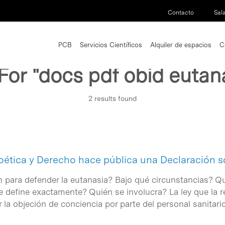
Contacto
Sal
PCB
Servicios Científicos
Alquiler de espacios
C
 For
"docs pdf obid eutan
2 results found
ioética y Derecho hace pública una Declaración s
para defender la eutanasia? Bajo qué circunstancias? Qu
define exactamente? Quién se involucra? La ley que la re
la objeción de conciencia por parte del personal sanitari