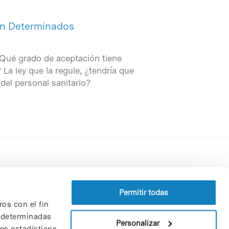
 en Determinados
¿Qué grado de aceptación tiene
a ley que la regule, ¿tendría que
del personal sanitario?
Perfil del contratante
Política de privacidad
Permitir todas
ros con el fin
Aviso Legal
n determinadas
Política de cookies
Personalizar
nes estadísticos