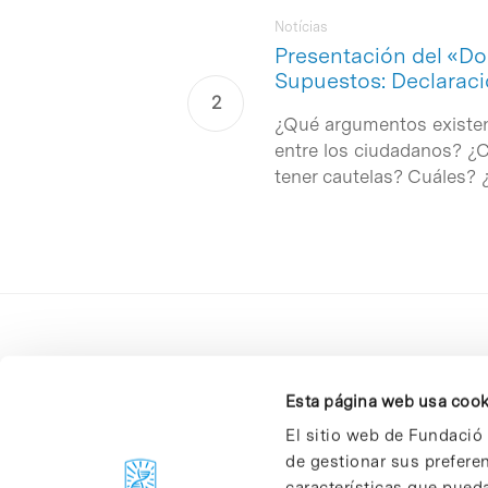
Notícias
Presentación del «Do
Supuestos: Declaraci
¿Qué argumentos existen 
entre los ciudadanos? ¿C
tener cautelas? Cuáles? ¿
Esta página web usa cook
El sitio web de Fundació 
de gestionar sus prefere
C/Baldiri Reixac, 4-12 i 15
características que pueda