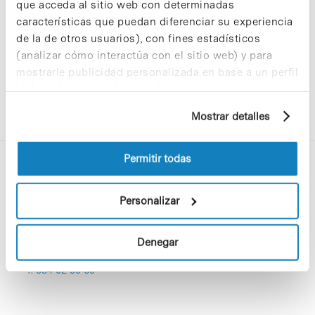
que acceda al sitio web con determinadas
características que puedan diferenciar su experiencia
de la de otros usuarios), con fines estadísticos
(analizar cómo interactúa con el sitio web) y para
mostrarle publicidad personalizada en base a un perfil
elaborado a partir de sus hábitos de navegación (por
ejemplo, páginas visitadas). Para obtener más
Mostrar detalles
información sobre las cookies puede consultar
la Política de cookies del sitio web.
Permitir todas
Personalizar
Denegar
C/Baldiri Reixac, 4-12 i 15
08028 Barcelona
T. 934 02 90 60