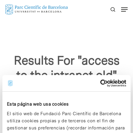
Skip
Menu
to
main
content
Results For
"access
to the intranet old"
Esta página web usa cookies
El sitio web de Fundació Parc Científic de Barcelona
utiliza cookies propias y de terceros con el fin de
Sorry, no results were found.
gestionar sus preferencias (recordar información para
Please try again with different keywords.