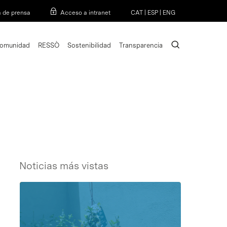
Menu
a de prensa
Acceso a intranet
CAT
|
ESP
|
ENG
search
omunidad
RESSÒ
Sostenibilidad
Transparencia
Noticias más vistas