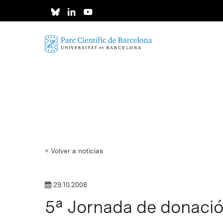
Skip
to
main
content
< Volver a noticias
29.10.2008
5ª Jornada de donaci
Intro para buscar o ESC per cerrar