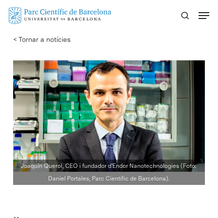
Skip
Menu
to
main
< Tornar a notícies
content
Joaquín Querol, CEO i fundador d'Endor Nanotechnologies (Foto:
Daniel Portales, Parc Científic de Barcelona).