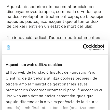
Aquests descobriments han estat crucials per
dissenyar noves teràpies, com ara la d’Endor, que
ha desenvolupat un tractament capaç de bloquejar
aquestes pautes, aconseguint que el tumor deixi
de créixer i entri en un estat de mort cel·lular.
“La innovació radical d’aquest nou tractament és
que no actua sobre les qualitats biològiques de
les cèl·lules tumorals, que són les que muten
d’una generació a una altra, generant resistència
als fàrmacs. El tractament actua sobre la forma
mitjançant la qual el tumor creix i que és
Aquest lloc web utilitza cookies
independent de la composició bioquímica de les
seves cèl·lules, per la qual cosa el tumor no és
El lloc web de Fundació Institut de Fundació Parc
capaç de generar resistència. Aquest fet permet
Científic de Barcelona utilitza cookies pròpies i de
pensar en nivells d’eficàcia mai vists fins ara”,
tercers amb la finalitat de gestionar les seves
assegura Joaquín Querol.
preferències (recordar informació perquè accedeixi al
lloc web amb determinades característiques que
Actualment més de 100.000 persones al món
puguin diferenciar la seva experiència de la d'altres
estan afectades per càncer de pàncrees.
L’esperança de vida no supera els cinc mesos de
usuaris), amb finalitats estadístics (analitzar com