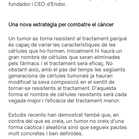
fundador i CEO d’Endor.
Una nova estratègia per combatre el càncer
Un tumor es torna resistent al tractament perquè
és capaç de variar les característiques de les
cèl·lules que ho formen. Inicialment hi haurà un
gran nombre de cèl·lules que seran eliminades
pels fàrmacs i el tractament serà eficaç. No
obstant això, amb el pas del temps les següents
generacions de cèl·lules tumorals ja hauran
modificat la seva composició en el sentit de
tornar-se resistents al tractament. D’aquesta
forma el nombre de cèl·lules resistents serà cada
vegada major i l’eficàcia del tractament menor.
Estudis recents han demostrat també que, en
contra del que es creia, un tumor no creix d’una
forma caòtica i aleatòria sinó que segueix pautes
molt concretes i ben definides.