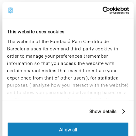
Share
Share
This website uses cookies
The website of the Fundació Parc Científic de
Barcelona uses its own and third-party cookies in
Most viewed news
order to manage your preferences (remember
information so that you access the website with
certain characteristics that may differentiate your
experience from that of other users), for statistical
purposes ( analyze how you interact with the website)
and to show you personalized advertising based on a
Collective projects are enriching.
profile drawn up from your browsing habits (for
Participate and make the PCB more
example, pages visited). For more information about
Show details
sustainable
cookies, you can consult the website's Cookie Policy.
9 de September de 2025
Allow all