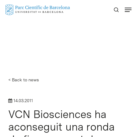
Skip
Menu
to
main
content
< Back to news
14.03.2011
VCN Biosciences ha
aconseguit una ronda