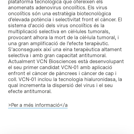
plataforma tecnològica que ofereixen els
anomenats adenovirus oncolítics. Els virus
oncolítics són una estratègia biotecnològica
d’elevada potència i selectivitat front el càncer. El
sistema d’acció dels virus oncolítics és la
multiplicació selectiva en cèl•lules tumorals,
provocant alhora la mort de la cèl•lula tumoral, i
una gran amplificació de l’efecte terapèutic.
S’aconsegueix així una eina terapèutica altament
selectiva i amb gran capacitat antitumoral.
Actualment VCN Biosciences està desenvolupant
el seu primer candidat VCN-01 amb aplicació
enfront el càncer de pàncrees i càncer de cap i
coll. VCN-01 inclou la tecnologia hialuronidasa, la
qual incrementa la dispersió del virus i el seu
efecte antitumoral.
>Per a més informació</a