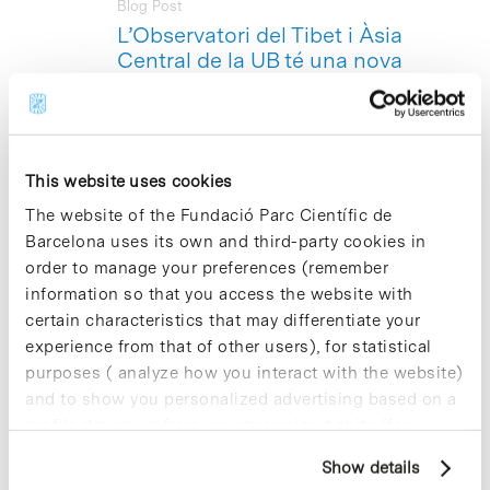
Blog Post
L’Observatori del Tibet i Àsia
Central de la UB té una nova
pàgina web TO TRANSLATE
>>>
L’Observatori del Tibet i Àsia Central de
la Universitat de Barcelona (OTAC), que
This website uses cookies
dirigeix Josep Lluís Alay, ha posat en
The website of the Fundació Parc Científic de
funcionament la seva nova pàgina
web
.
El portal incorpora una descripció
Barcelona uses its own and third-party cookies in
detallada dels projectes de recerca i de
order to manage your preferences (remember
cooperació desenvolupats al Tibet,
information so that you access the website with
Mongòlia i en altres països d’Àsia
certain characteristics that may differentiate your
Central.
experience from that of other users), for statistical
purposes ( analyze how you interact with the website)
and to show you personalized advertising based on a
profile drawn up from your browsing habits (for
example, pages visited). For more information about
Previous
1
…
61
62
63
Show details
cookies, you can consult the website's Cookie Policy.