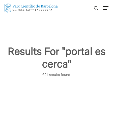
Skip
Menu
to
main
content
Results For
"portal es
cerca"
621 results found