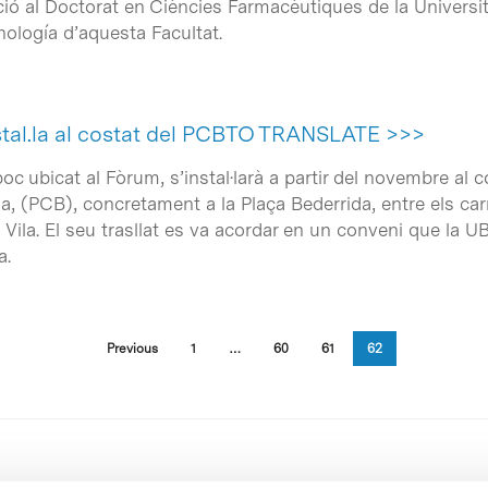
ó al Doctorat en Ciències Farmacèutiques de la Universitat
nología d’aquesta Facultat.
nstal.la al costat del PCBTO TRANSLATE >>>
oc ubicat al Fòrum, s’instal·larà a partir del novembre al co
na, (PCB), concretament a la Plaça Bederrida, entre els car
l Vila. El seu trasllat es va acordar en un conveni que la UB
a.
Previous
1
…
60
61
62