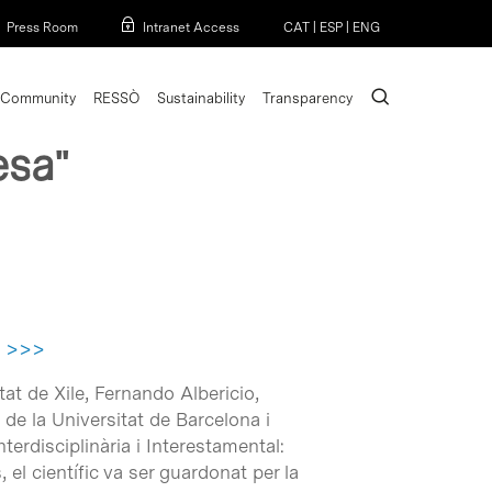
Menu
Press Room
Intranet Access
CAT
|
ESP
|
ENG
search
Community
RESSÒ
Sustainability
Transparency
esa"
E >>>
at de Xile, Fernando Albericio,
 de la Universitat de Barcelona i
nterdisciplinària i Interestamental:
el científic va ser guardonat per la