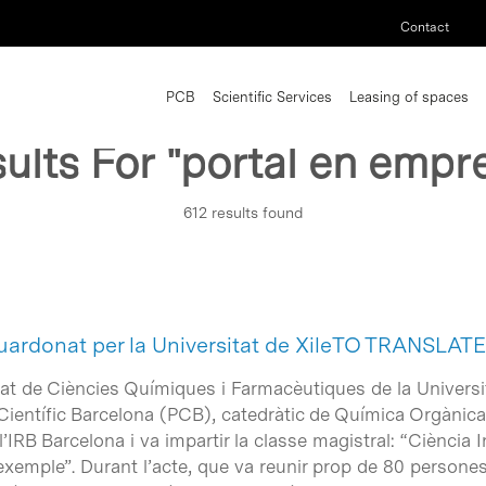
Contact
PCB
Scientific Services
Leasing of spaces
ults For
"portal en empr
612 results found
uardonat per la Universitat de XileTO TRANSLAT
ltat de Ciències Químiques i Farmacèutiques de la Universit
 Científic Barcelona (PCB), catedràtic de Química Orgànica
l’IRB Barcelona i va impartir la classe magistral: “Ciència I
emple”. Durant l’acte, que va reunir prop de 80 persones, 