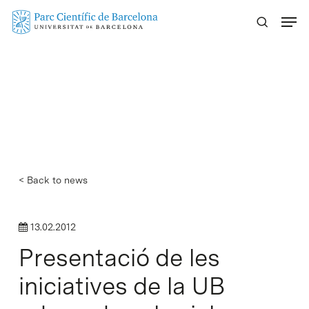
Skip
Menu
to
main
content
< Back to news
13.02.2012
Presentació de les
iniciatives de la UB