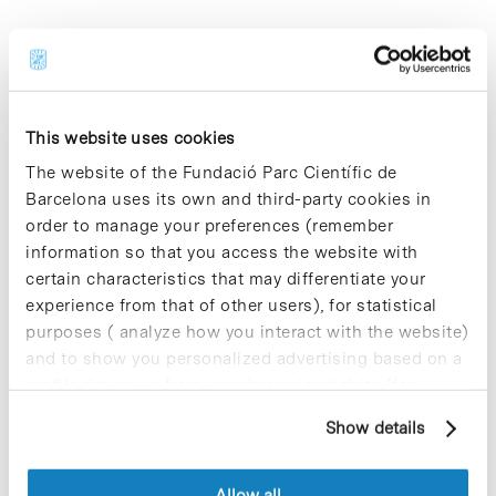
Share
Share
This website uses cookies
The website of the Fundació Parc Científic de
Barcelona uses its own and third-party cookies in
order to manage your preferences (remember
Most viewed news
information so that you access the website with
certain characteristics that may differentiate your
experience from that of other users), for statistical
purposes ( analyze how you interact with the website)
and to show you personalized advertising based on a
profile drawn up from your browsing habits (for
Collective projects are enriching.
example, pages visited). For more information about
Show details
Participate and make the PCB more
cookies, you can consult the website's Cookie Policy.
sustainable
9 de September de 2025
Allow all