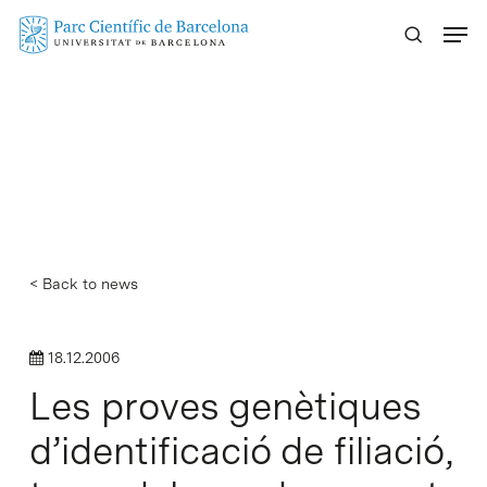
Skip
Menu
to
main
content
< Back to news
18.12.2006
Les proves genètiques
d’identificació de filiació,