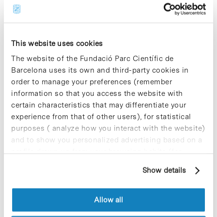
Share
Share
This website uses cookies
The website of the Fundació Parc Científic de
Barcelona uses its own and third-party cookies in
Most viewed news
order to manage your preferences (remember
information so that you access the website with
certain characteristics that may differentiate your
experience from that of other users), for statistical
purposes ( analyze how you interact with the website)
and to show you personalized advertising based on a
Collective projects are enriching.
profile drawn up from your browsing habits (for
Participate and make the PCB more
example, pages visited). For more information about
sustainable
Show details
cookies, you can consult the website's Cookie Policy.
9 de September de 2025
Allow all