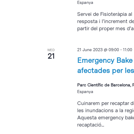
Espanya
Servei de Fisioteràpia al
resposta i l’increment d
partir del proper mes d’abr
21 June 2023 @ 09:00
-
11:00
WED
21
Emergency Bake S
afectades per les
Parc Científic de Barcelona, 
Espanya
Cuinarem per recaptar di
les inundacions a la reg
Aquesta emergency bake 
recaptació...