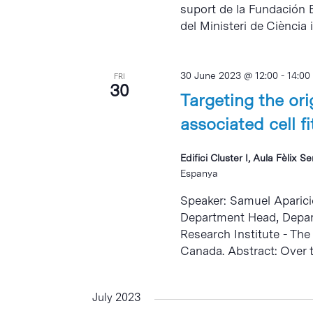
suport de la Fundación E
del Ministeri de Ciència 
30 June 2023 @ 12:00
-
14:00
FRI
30
Targeting the ori
associated cell f
Edifici Cluster I, Aula Fèlix S
Espanya
Speaker: Samuel Aparicio
Department Head, Depar
Research Institute - The
Canada. Abstract: Over th
July 2023