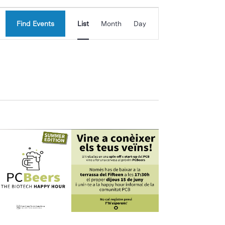
Event
Find Events
List
Month
Day
Views
Navigation