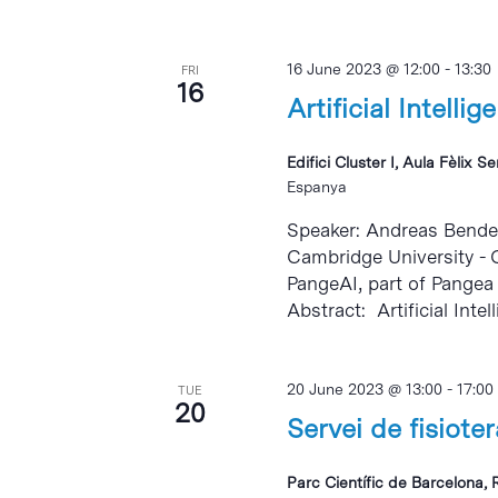
16 June 2023 @ 12:00
-
13:30
FRI
16
Artificial Intelli
Edifici Cluster I, Aula Fèlix S
Espanya
Speaker: Andreas Bender,
Cambridge University - C
PangeAI, part of Pangea
Abstract: Artificial Inte
20 June 2023 @ 13:00
-
17:00
TUE
20
Servei de fisiote
Parc Científic de Barcelona, 