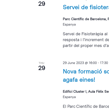
29
Servei de fisiote
Parc Científic de Barcelona, 
Espanya
Servei de Fisioteràpia al
resposta i l’increment d
partir del proper mes d’abr
29 June 2023 @ 16:00
-
17:30
THU
29
Nova formació sob
agafa eines!
Edifici Cluster I, Aula Fèlix S
Espanya
El Parc Científic de Barc