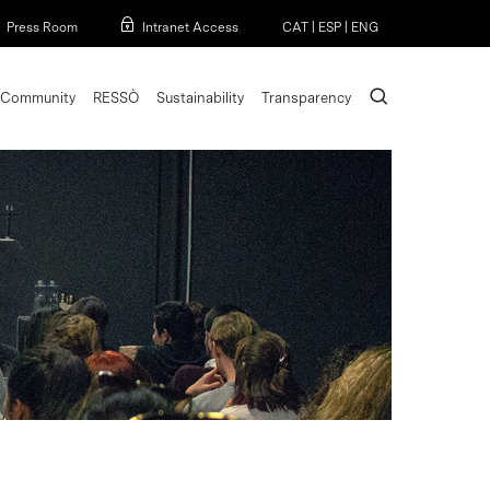
Menu
Press Room
Intranet Access
CAT
|
ESP
|
ENG
search
Community
RESSÒ
Sustainability
Transparency