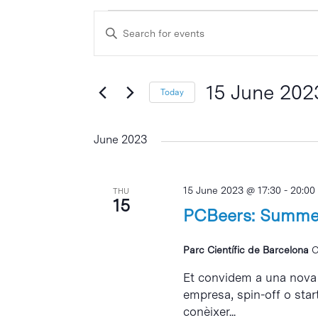
Events
Events
Enter
Search
Keyword.
and
Search
Views
for
15 June 202
Today
Events
Navigation
Select
by
date.
June 2023
Keyword.
15 June 2023 @ 17:30
-
20:00
THU
15
PCBeers: Summer
Parc Científic de Barcelona
C
Et convidem a una nova e
empresa, spin-off o start
conèixer...
Hit enter to search or ESC to close