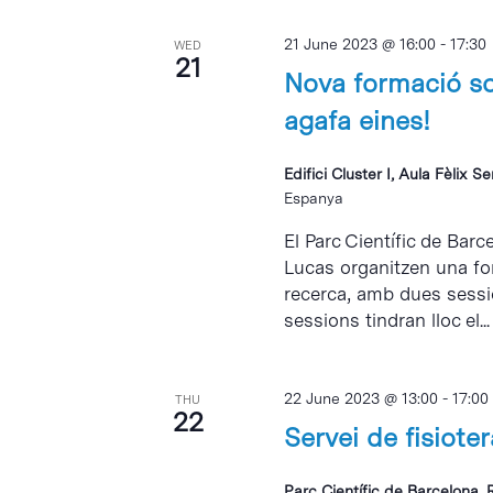
21 June 2023 @ 16:00
-
17:30
WED
21
Nova formació sob
agafa eines!
Edifici Cluster I, Aula Fèlix S
Espanya
El Parc Científic de Barce
Lucas organitzen una for
recerca, amb dues sessi
sessions tindran lloc el...
22 June 2023 @ 13:00
-
17:00
THU
22
Servei de fisiote
Parc Científic de Barcelona, 