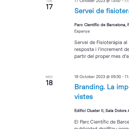
17 October 2023 @ 13:00
-
17
TUE
17
Servei de fisiote
Parc Científic de Barcelona, 
Espanya
Servei de Fisioteràpia al
resposta i l’increment d
partir del proper mes d’abr
18 October 2023 @ 09:30
-
11
WED
18
Branding. La imp
vistes
Edifici Cluster II, Sala Dolors
El Parc Científic de Barc
publicidad dreiBlau orga