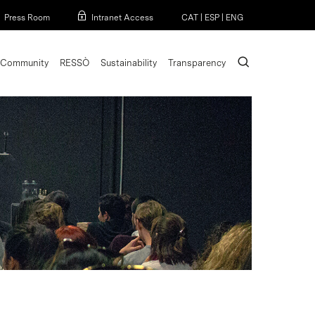
Menu
Press Room
Intranet Access
CAT
|
ESP
|
ENG
search
Community
RESSÒ
Sustainability
Transparency