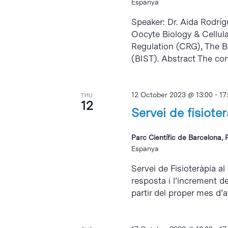
Espanya
Speaker: Dr. Aida Rodrí
Oocyte Biology & Cellul
Regulation (CRG), The B
(BIST). Abstract The cons
12 October 2023 @ 13:00
-
17
THU
12
Servei de fisiote
Parc Científic de Barcelona, 
Espanya
Servei de Fisioteràpia al
resposta i l’increment d
partir del proper mes d’abr