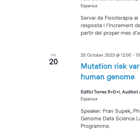
Espanya
Servei de Fisioteràpia al
resposta i l’increment d
partir del proper mes d’abr
20 October 2023 @ 12:00
-
13
FRI
20
Mutation risk var
human genome
Edifici Torres R+D+I, Auditor
Espanya
Speaker: Fran Supek, Ph
Genome Data Science La
Programme.