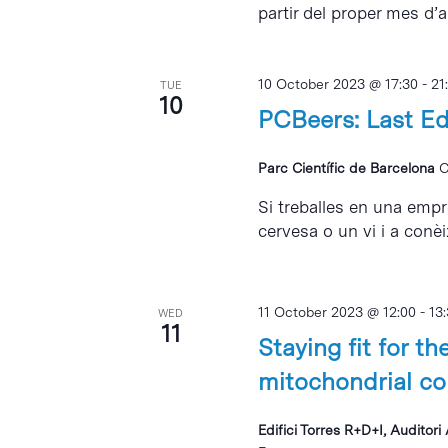
partir del proper mes d’abr
10 October 2023 @ 17:30
-
21
TUE
10
PCBeers: Last Ed
Parc Científic de Barcelona
C
Si treballes en una empr
cervesa o un vi i a conèi
11 October 2023 @ 12:00
-
13
WED
11
Staying fit for t
mitochondrial co
Edifici Torres R+D+I, Auditor