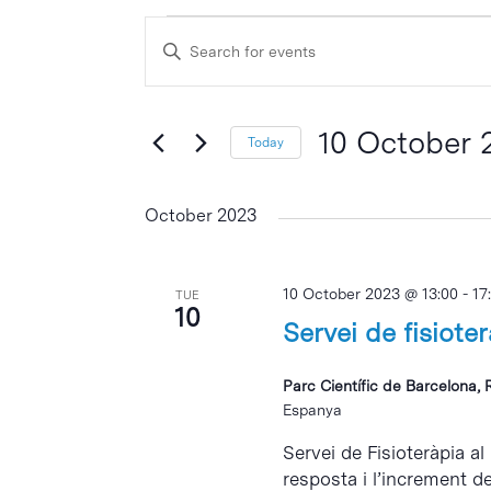
Events
Events
Enter
Search
Keyword.
and
Search
Views
for
10 October 
Today
Events
Navigation
Select
by
date.
October 2023
Keyword.
10 October 2023 @ 13:00
-
17
TUE
10
Servei de fisiote
Parc Científic de Barcelona, 
Espanya
Servei de Fisioteràpia al
resposta i l’increment d
Hit enter to search or ESC to close