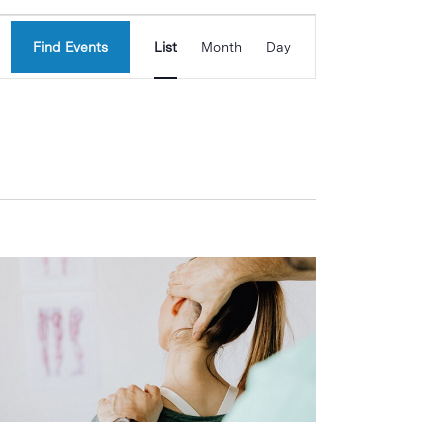
Event
Find Events
List
Month
Day
Views
Navigation