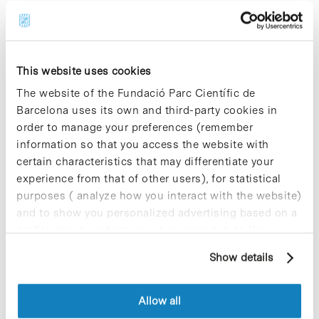
Share
Share
This website uses cookies
The website of the Fundació Parc Científic de
Barcelona uses its own and third-party cookies in
Most viewed news
order to manage your preferences (remember
information so that you access the website with
certain characteristics that may differentiate your
experience from that of other users), for statistical
purposes ( analyze how you interact with the website)
and to show you personalized advertising based on a
Collective projects are enriching.
profile drawn up from your browsing habits (for
Participate and make the PCB more
example, pages visited). For more information about
sustainable
Show details
cookies, you can consult the website's Cookie Policy.
9 de September de 2025
Allow all