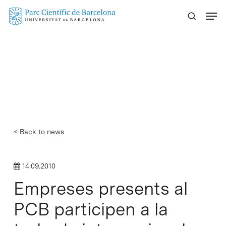
Skip
Menu
to
main
content
< Back to news
14.09.2010
Empreses presents al
PCB participen a la